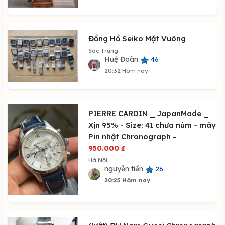
Đồng Hồ Seiko Mặt Vuông
Sóc Trăng
Huệ Đoàn
46
20:32 Hôm nay
PIERRE CARDIN _ JapanMade _
Xịn 95% - Size: 41 chưa núm - máy
Pin nhật Chronograph -
950.000
₫
Hà Nội
nguyễn tiến
26
20:25 Hôm nay