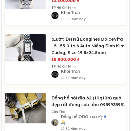
12.800.000
₫
TP Hồ Chí Minh
Khoi Tran
19:59 Hôm nay
(Lướt) ĐH Nữ Longines DolceVita
L5.155.0.16.6 Auto Niềng Đính Kim
Cương; Size 19.8×24.5mm
18.800.000
₫
TP Hồ Chí Minh
Khoi Tran
19:59 Hôm nay
Đồng hồ nội địa 62 (10g10b) quá
đẹp rất đáng sưu tầm 0939933931
Cần Thơ
Đồng hồ ODO xưa
8
19:52 Hôm nay