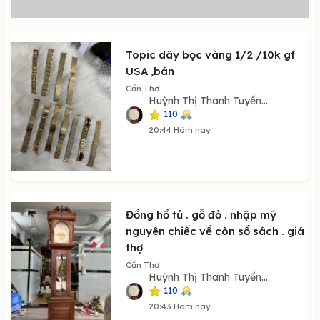
Topic dây bọc vàng 1/2 /10k gf
USA ,bán
Cần Thơ
Huỳnh Thị Thanh Tuyền...
110
20:44 Hôm nay
Đồng hồ tủ . gỗ đỏ . nhập mỹ
nguyên chiếc về còn sổ sách . giá
thợ
Cần Thơ
Huỳnh Thị Thanh Tuyền...
110
20:43 Hôm nay