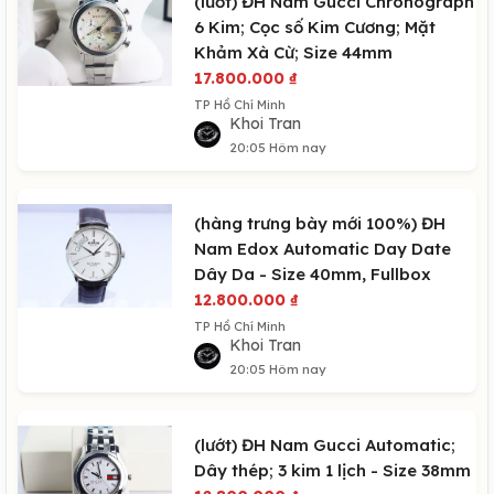
(lướt) ĐH Nam Gucci Chronograph
6 Kim; Cọc số Kim Cương; Mặt
Khảm Xà Cừ; Size 44mm
17.800.000
₫
TP Hồ Chí Minh
Khoi Tran
20:05 Hôm nay
(hàng trưng bày mới 100%) ĐH
Nam Edox Automatic Day Date
Dây Da - Size 40mm, Fullbox
12.800.000
₫
TP Hồ Chí Minh
Khoi Tran
20:05 Hôm nay
(lướt) ĐH Nam Gucci Automatic;
Dây thép; 3 kim 1 lịch - Size 38mm