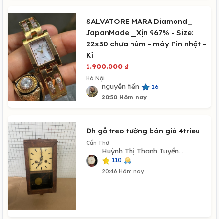
SALVATORE MARA Diamond_
JapanMade _Xịn 967% - Size:
22x30 chưa núm - máy Pin nhật -
Kí
1.900.000
₫
Hà Nội
nguyễn tiến
26
20:50 Hôm nay
Đh gỗ treo tường bán giá 4trieu
Cần Thơ
Huỳnh Thị Thanh Tuyền...
110
20:46 Hôm nay