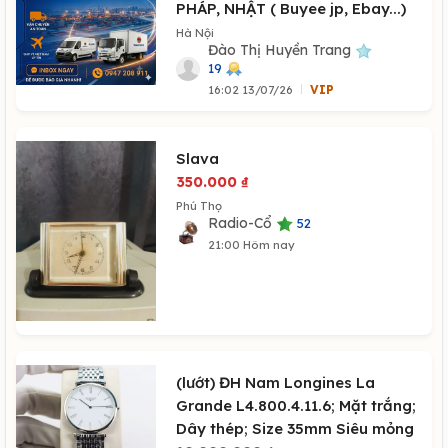
PHÁP, NHẬT ( Buyee jp, Ebay...)
Hà Nội
Đào Thị Huyền Trang
19
16:02 13/07/26
VIP
Slava
350.000
₫
Phú Thọ
Radio-Cổ
52
21:00 Hôm nay
(lướt) ĐH Nam Longines La
Grande L4.800.4.11.6; Mặt trắng;
Dây thép; Size 35mm Siêu mỏng