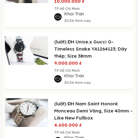
10.000.000
₫
TP Hồ Chí Minh
Khoi Tran
20:56 Hôm nay
(lướt) ĐH Unise.x Gucci G-
Timeless Snake YA1264123; Dây
thép; Size 38mm
9.000.000
₫
TP Hồ Chí Minh
Khoi Tran
20:56 Hôm nay
(lướt) ĐH Nam Saint Honoré
Monceau Demi Vàng, Size 40mm -
Like New Fullbox
4.600.000
₫
TP Hồ Chí Minh
Khoi Tran