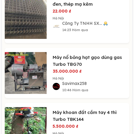
đen, thép mạ kẽm
22.000
₫
Hà Nội
Công Ty TNHH SX...
14:23 Hôm qua
Máy nổ bỏng hạt gạo dùng gas
Turbo TBG70
35.000.000
₫
Hà Nội
Savimax258
10:46 Hôm qua
Máy khoan đất cầm tay 4 thì
Turbo TBK144
5.500.000
₫
Hà Nội