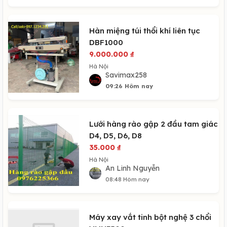
Hàn miệng túi thổi khí liên tục
DBF1000
9.000.000
₫
Hà Nội
Savimax258
09:26 Hôm nay
Lưới hàng rào gập 2 đầu tam giác
D4, D5, D6, D8
35.000
₫
Hà Nội
An Linh Nguyễn
08:48 Hôm nay
Máy xay vắt tinh bột nghệ 3 chổi