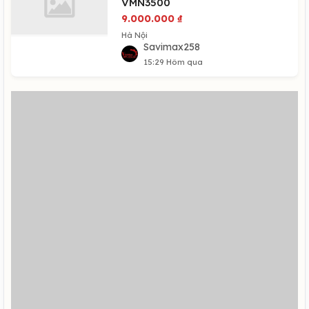
VMN3500
9.000.000
₫
Hà Nội
Savimax258
15:29 Hôm qua