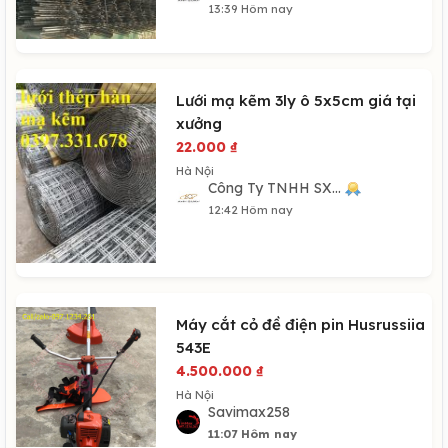
13:39 Hôm nay
Lưới mạ kẽm 3ly ô 5x5cm giá tại
xưởng
22.000
₫
Hà Nội
Công Ty TNHH SX...
12:42 Hôm nay
Máy cắt cỏ đề điện pin Husrussiia
543E
4.500.000
₫
Hà Nội
Savimax258
11:07 Hôm nay