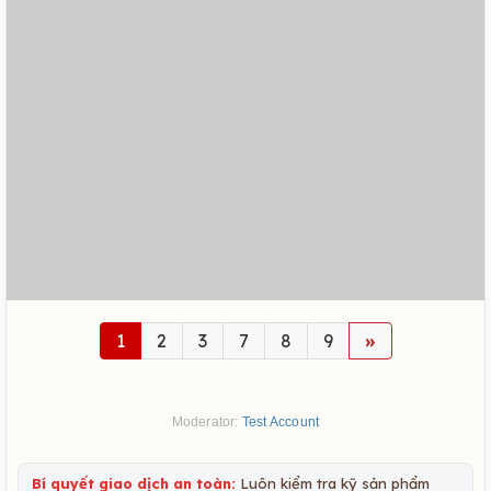
1
2
3
7
8
9
»
Moderator:
Test Account
Bí quyết giao dịch an toàn:
Luôn kiểm tra kỹ sản phẩm