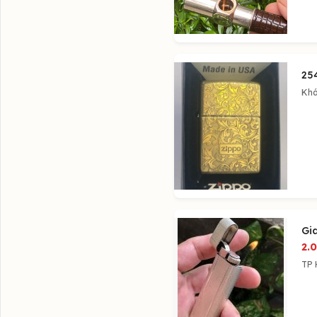
25
Khá
Gi
2.
TP 