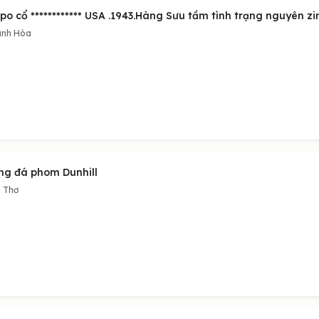
po cổ ************ USA .1943.Hàng Sưu tầm tình trạng nguyên zi
nh Hòa
ng đá phom Dunhill
 Thơ