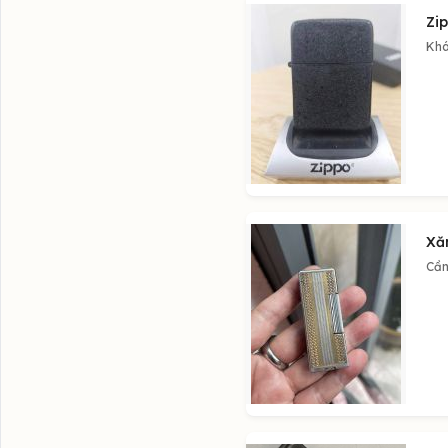
Zip
Khá
Xă
Cần