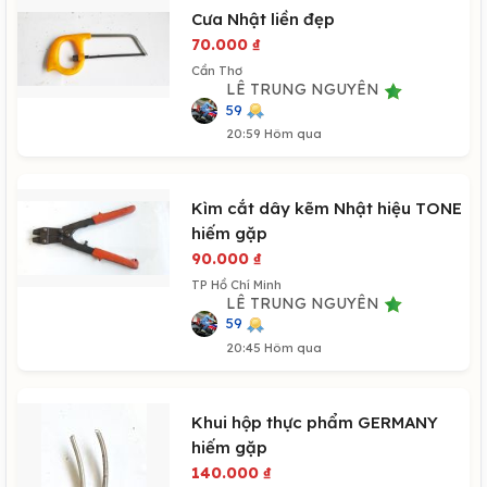
Cưa Nhật liền đẹp
70.000
₫
Cần Thơ
LÊ TRUNG NGUYÊN
59
20:59 Hôm qua
Kìm cắt dây kẽm Nhật hiệu TONE
hiếm gặp
90.000
₫
TP Hồ Chí Minh
LÊ TRUNG NGUYÊN
59
20:45 Hôm qua
Khui hộp thực phẩm GERMANY
hiếm gặp
140.000
₫