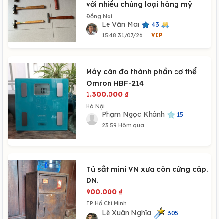
với nhiều chủng loại hàng mỹ
Đồng Nai
Lê Văn Mai
43
15:48 31/07/26
VIP
Máy cân đo thành phần cơ thể
Omron HBF-214
1.300.000
₫
Hà Nội
Phạm Ngọc Khánh
15
23:59 Hôm qua
Tủ sắt mini VN xưa còn cứng cáp.
DN.
900.000
₫
TP Hồ Chí Minh
Lê Xuân Nghĩa
305