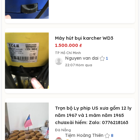
Máy hút bụi karcher WD3
1.500.000
₫
TP Hồ Chí Minh
Nguyen van dai
1
22:07 Hôm qua
Trọn bộ Ly phip US xưa gồm 12 ly
năm 1967 và 1 mâm năm 1965
chưaxài hiếm: Zalo: 0776218163
Đà Nẵng
Tiệm Hoàng Thiên
8