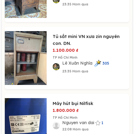
23:35 Hôm qua
Tủ sắt mini VN xưa zin nguyên
con. DN.
1.100.000
₫
TP Hồ Chí Minh
Lê Xuân Nghĩa
305
23:35 Hôm qua
Máy hút bụi Nilfisk
1.800.000
₫
TP Hồ Chí Minh
Nguyen van dai
1
22:08 Hôm qua