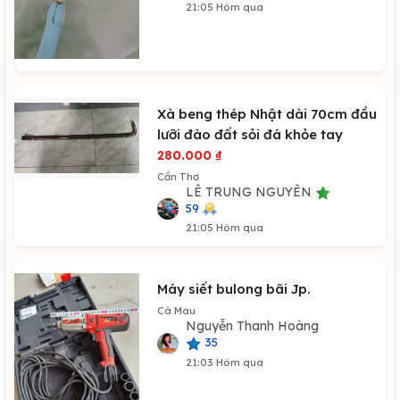
21:05 Hôm qua
Xà beng thép Nhật dài 70cm đầu
lưỡi đào đất sỏi đá khỏe tay
280.000
₫
Cần Thơ
LÊ TRUNG NGUYÊN
59
21:05 Hôm qua
Máy siết bulong bãi Jp.
Cà Mau
Nguyễn Thanh Hoàng
35
21:03 Hôm qua