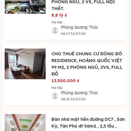
PHÒNG NGỦ, 2 VS, FULL NỘI
THẤT.
8,8 tỷ
₫
Hà Nội
Phùng Quang Thức
08:27 31/07/26
CHO THUÊ CHUNG CƯ ĐÔNG ĐÔ
RESIDENCE, HOÀNG QUỐC VIỆT
99 M2, 2 PHÒNG NGỦ, 2VS, FULL
ĐỒ
13.500.000
₫
Hà Nội
Phùng Quang Thức
08:16 31/07/26
Bán nhà mặt tiền đường DC7 , Sơn
Kỳ, Tân Phú dt 56m2 , 2,5 lầu ,