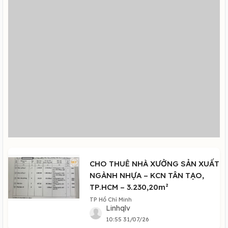
CHO THUÊ NHÀ XƯỞNG SẢN XUẤT
NGÀNH NHỰA – KCN TÂN TẠO,
TP.HCM – 3.230,20m²
TP Hồ Chí Minh
Linhqlv
10:55 31/07/26