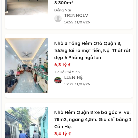
8.300m²
Đồng Nai
TRINHQLV
14:55 31/07/26
Nhà 3 Tầng Hẻm Otô Quận 8,
tương lai ra mặt tiền, Nội Thất rất
đẹp 6 Phòng ngủ lớn
6,8 tỷ
₫
TP Hồ Chí Minh
LIÊN HỆ
13:32 31/07/26
Nhà Hẻm Quận 8 xe ba gác vi vu,
78m2, ngang 4,5m. Gía chỉ bằng 1
Căn Hộ.
3,4 tỷ
₫