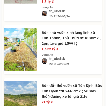
1,7 tỷ
₫
Long An
tr_obelisk
20:22 30/07/26
Bán nhà vườn xinh lung linh xã
Tân Thành, Thủ Thừa dt 1000m2 ,
2pn, 1wc giá 1,399 tỷ
1,399 tỷ
₫
Long An
tr_obelisk
20:13 30/07/26
Bán đất thổ vườn xã Tân Định, Bắc
Tân Uyên tdt 24163m2 ( 500m2
thổ ) đường xe tải giá 21ty
21 tỷ
₫