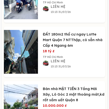
TP Hồ Chí Minh
LIÊN HỆ
13:13 31/07/26
ĐẤT 180m2 thổ cư ngay Lotte
Mart Quận 7 NTThập, có sẵn nhà
Cấp 4 Ngang 6m
18 tỷ
₫
TP Hồ Chí Minh
LIÊN HỆ
13:13 31/07/26
Bán nhà MẶT TIỀN 3 Tầng Mới
Xây, Lô Góc 2 mặt thoáng mát,kd
rất sầm uất Quận 8
10.000.000
₫