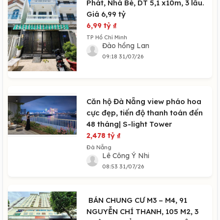
Phát, Nhà Bè, DT 5,1 x10m, 3 lầu.
Giá 6,99 tỷ
6,99 tỷ
₫
TP Hồ Chí Minh
Đào hồng Lan
09:18 31/07/26
Căn hộ Đà Nẵng view pháo hoa
cực đẹp, tiến độ thanh toán đến
48 tháng| S-light Tower
2,478 tỷ
₫
Đà Nẵng
Lê Công Ý Nhi
08:53 31/07/26
️ BÁN CHUNG CƯ M3 – M4, 91
NGUYỄN CHÍ THANH, 105 M2, 3