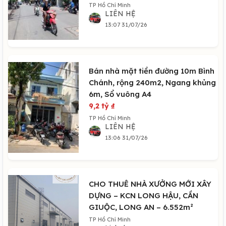
TP Hồ Chí Minh
LIÊN HỆ
13:07 31/07/26
Bán nhà mặt tiền đường 10m Bình
Chánh, rộng 240m2, Ngang khủng
6m, Sổ vuông A4
9,2 tỷ
₫
TP Hồ Chí Minh
LIÊN HỆ
13:06 31/07/26
CHO THUÊ NHÀ XƯỞNG MỚI XÂY
DỰNG – KCN LONG HẬU, CẦN
GIUỘC, LONG AN – 6.552m²
TP Hồ Chí Minh