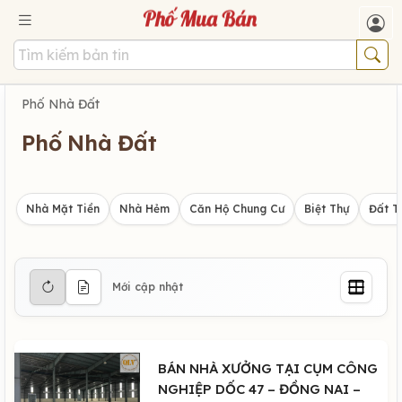
Phố Nhà Đất
Phố Nhà Đất
Nhà Mặt Tiền
Nhà Hẻm
Căn Hộ Chung Cư
Biệt Thự
Đất T
Mới cập nhật
BÁN NHÀ XƯỞNG TẠI CỤM CÔNG
NGHIỆP DỐC 47 – ĐỒNG NAI –