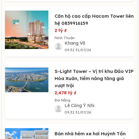
Căn hộ cao cấp Hacom Tower liên
hệ 0839916159
2 tỷ
₫
Ninh Thuận
Khang Võ
09:32 31/07/26
S-Light Tower – Vị trí khu Đảo VIP
Hòa Xuân, tiềm năng tăng giá
vượt trội
2,478 tỷ
₫
Đà Nẵng
Lê Công Ý Nhi
09:32 31/07/26
Bán nhà hẻm xe hơi Huỳnh Tấn