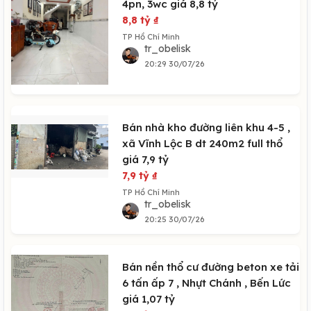
4pn, 3wc giá 8,8 tỷ
8,8 tỷ
₫
TP Hồ Chí Minh
tr_obelisk
20:29 30/07/26
Bán nhà kho đường liên khu 4-5 ,
xã Vĩnh Lộc B dt 240m2 full thổ
giá 7,9 tỷ
7,9 tỷ
₫
TP Hồ Chí Minh
tr_obelisk
20:25 30/07/26
Bán nền thổ cư đường beton xe tải
6 tấn ấp 7 , Nhựt Chánh , Bến Lức
giá 1,07 tỷ