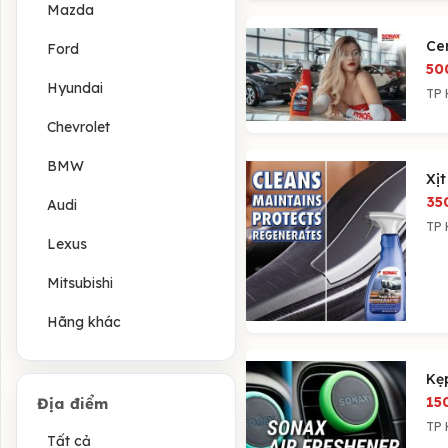
Mazda
Ce
Ford
50
Hyundai
TP 
Chevrolet
BMW
Xị
35
Audi
TP 
Lexus
Mitsubishi
Hãng khác
Kẹ
15
Địa điểm
TP 
Tất cả