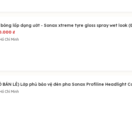
 bóng lốp dạng ướt - Sonax xtreme tyre gloss spray wet look (Đ
0.000
₫
Hồ Chí Minh
Ó BÁN LẺ) Lớp phủ bảo vệ đèn pha Sonax Profiline Headlight C
Hồ Chí Minh