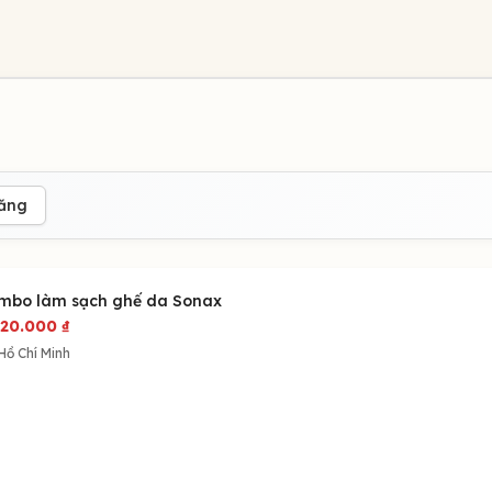
đăng
mbo làm sạch ghế da Sonax
020.000
₫
Hồ Chí Minh