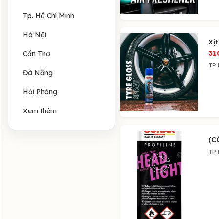
Tp. Hồ Chí Minh
Hà Nội
Xịt
31
Cần Thơ
TP 
Đà Nẵng
Hải Phòng
Xem thêm
(C
TP 