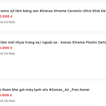
ramic xịt làm bóng sơn #Sonax Xtreme Ceramic Ultra Slick Det
0.000
₫
Hồ Chí Minh
t làm mới nhựa trong xe/ ngoài xe - Sonax Xtreme Plastic Deta
0.000
₫
Hồ Chí Minh
p thơm khe gió máy lạnh oto #Sonax_Air_Fres hener
0.000
₫
Hồ Chí Minh