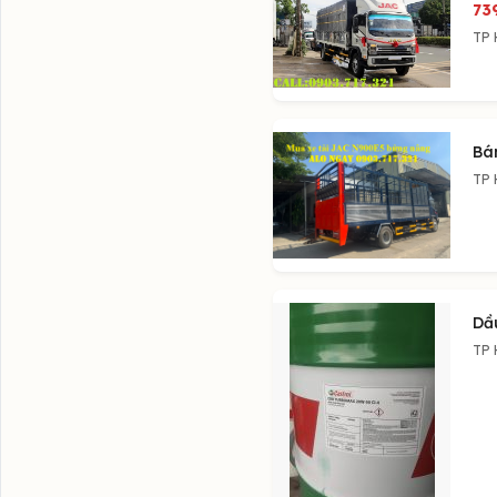
73
TP 
Bá
TP 
Dầ
TP 