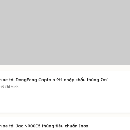
n xe tải DongFeng Captain 9t1 nhập khẩu thùng 7m1
Hồ Chí Minh
n xe tải Jac N900E5 thùng tiêu chuẩn Inox