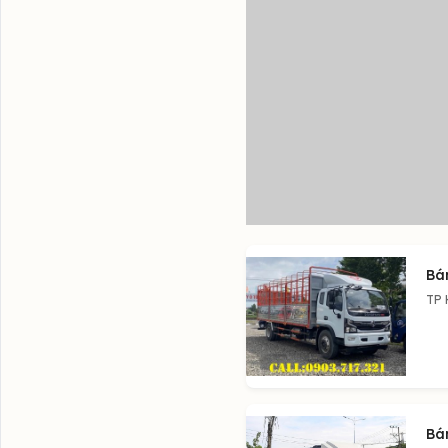
Bá
TP 
Bá