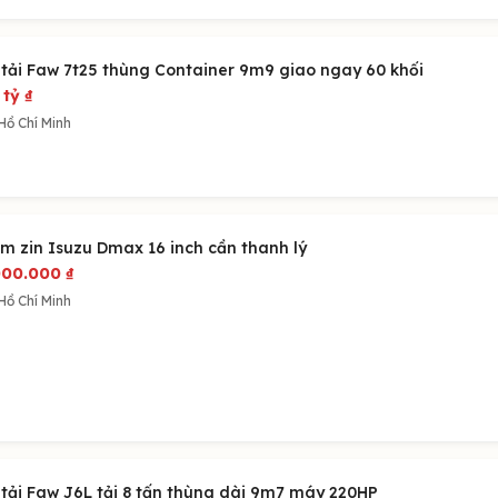
 tải Faw 7t25 thùng Container 9m9 giao ngay 60 khối
 tỷ
₫
Hồ Chí Minh
m zin Isuzu Dmax 16 inch cần thanh lý
000.000
₫
Hồ Chí Minh
 tải Faw J6L tải 8 tấn thùng dài 9m7 máy 220HP