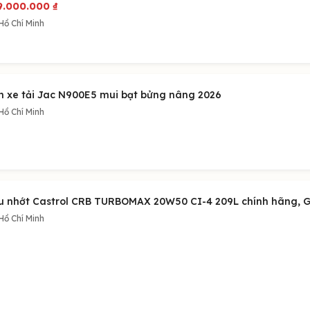
9.000.000
₫
Hồ Chí Minh
n xe tải Jac N900E5 mui bạt bửng nâng 2026
Hồ Chí Minh
u nhớt Castrol CRB TURBOMAX 20W50 CI-4 209L chính hãng, Giá
Hồ Chí Minh