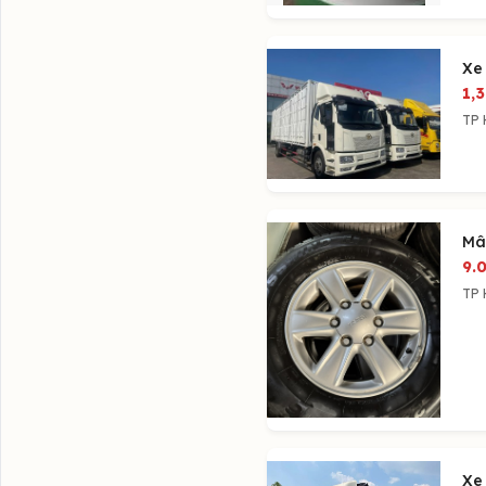
Xe
1,3
TP 
Mâ
9.
TP 
Xe