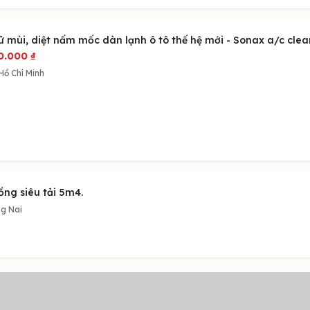
ử mùi, diệt nấm mốc dàn lạnh ô tô thế hệ mới - Sonax a/c clea
0.000
₫
Hồ Chí Minh
ồng siêu tải 5m4.
g Nai