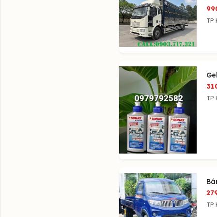
99
TP 
Ge
31
TP 
Bá
27
TP 