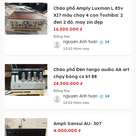
Chào phố Amply Luxman L 85v
XI7 màu chay 4 con Toshiba: 2
đen 2 đỏ. may zin đẹp
16.500.000
₫
Đồng Nai
nguyen Anh tuan
14
12:02 Hôm nay
Chào phố Đèn tango audio AA art
chạy bóng cx kt 88
24.500.000
₫
Đồng Nai
nguyen Anh tuan
14
12:02 Hôm nay
Ampli Sansui AU- 307
4.000.000
₫