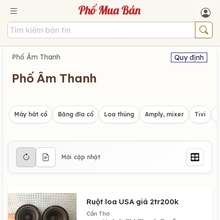
Phố Âm Thanh
Quy định
Phố Âm Thanh
Máy hát cổ
Băng đĩa cổ
Loa thùng
Amply, mixer
Tivi
Mới cập nhật
Ruột loa USA giá 2tr200k
Cần Thơ