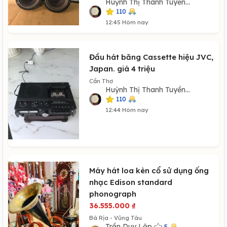
Huỳnh Thị Thanh Tuyền...
110
12:45 Hôm nay
Đầu hát băng Cassette hiệu JVC,
Japan. giá 4 triệu
Cần Thơ
Huỳnh Thị Thanh Tuyền...
110
12:44 Hôm nay
Máy hát loa kèn cổ sử dụng ống
nhạc Edison standard
phonograph
36.555.000
₫
Bà Rịa - Vũng Tàu
Trần Duy Lập
5