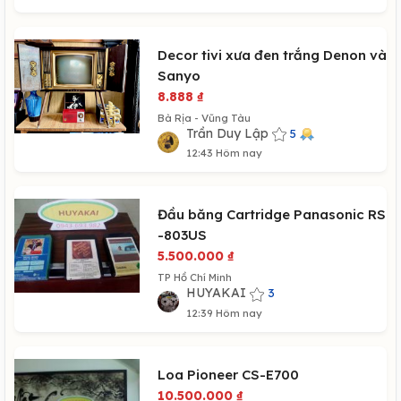
Decor tivi xưa đen trắng Denon và
Sanyo
8.888
₫
Bà Rịa - Vũng Tàu
Trần Duy Lập
5
12:43 Hôm nay
Đầu băng Cartridge Panasonic RS
-803US
5.500.000
₫
TP Hồ Chí Minh
HUYAKAI
3
12:39 Hôm nay
Loa Pioneer CS-E700
10.500.000
₫