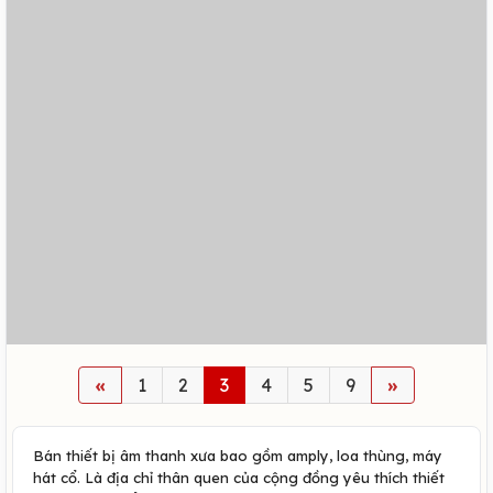
«
1
2
3
4
5
9
»
Bán thiết bị âm thanh xưa bao gồm amply, loa thùng, máy
hát cổ. Là địa chỉ thân quen của cộng đồng yêu thích thiết