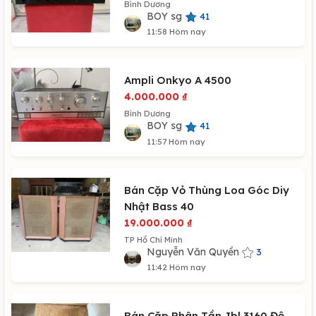
Bình Dương
BOY sg
41
11:58 Hôm nay
Ampli Onkyo A 4500
4.000.000
₫
Bình Dương
BOY sg
41
11:57 Hôm nay
Bán Cặp Vỏ Thùng Loa Góc Diy
Nhật Bass 40
19.000.000
₫
TP Hồ Chí Minh
Nguyễn Văn Quyền
3
11:42 Hôm nay
Bán Cặp Phân Tần Jbl 3160 Độ