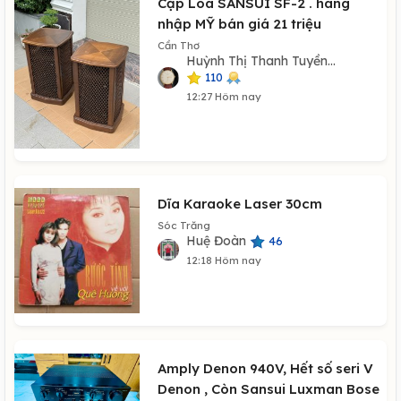
Cặp Loa SANSUI SF-2 . hàng
nhập MỸ bán giá 21 triệu
Cần Thơ
Huỳnh Thị Thanh Tuyền...
110
12:27 Hôm nay
Dĩa Karaoke Laser 30cm
Sóc Trăng
Huệ Đoàn
46
12:18 Hôm nay
Amply Denon 940V, Hết số seri V
Denon , Còn Sansui Luxman Bose