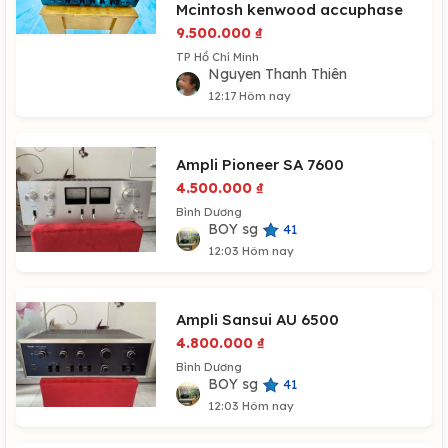
Mcintosh kenwood accuphase
9.500.000
₫
TP Hồ Chí Minh
Nguyen Thanh Thiên
12:17 Hôm nay
Ampli Pioneer SA 7600
4.500.000
₫
Bình Dương
BOY sg
41
12:03 Hôm nay
Ampli Sansui AU 6500
4.800.000
₫
Bình Dương
BOY sg
41
12:03 Hôm nay