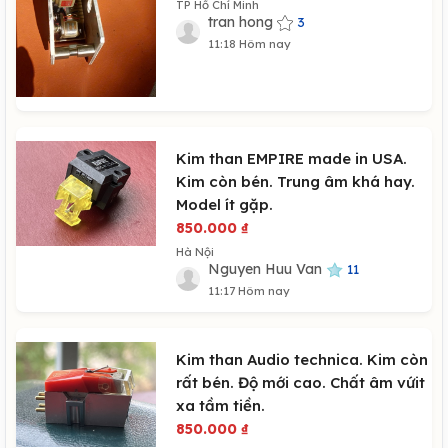
TP Hồ Chí Minh
tran hong
3
11:18 Hôm nay
Kim than EMPIRE made in USA.
Kim còn bén. Trung âm khá hay.
Model ít gặp.
850.000
₫
Hà Nội
Nguyen Huu Van
11
11:17 Hôm nay
Kim than Audio technica. Kim còn
rất bén. Độ mới cao. Chất âm vứit
xa tầm tiền.
850.000
₫