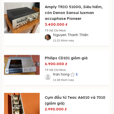
Amply TRIO 5100G, Siêu hiếm,
còn Denon Sansui luxman
accuphase Pioneer
3.400.000
₫
TP Hồ Chí Minh
Nguyen Thanh Thiên
11:21 Hôm nay
Philips CD101 giảm giá
6.900.000
₫
TP Hồ Chí Minh
tran hong
3
11:18 Hôm nay
Cụm đầu từ Teac A6010 và 7010
(giảm giá)
2.990.000
₫