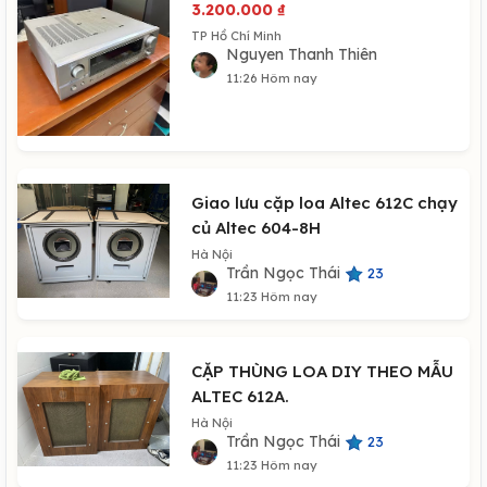
3.200.000
₫
TP Hồ Chí Minh
Nguyen Thanh Thiên
11:26 Hôm nay
Giao lưu cặp loa Altec 612C chạy
củ Altec 604-8H
Hà Nội
Trần Ngọc Thái
23
11:23 Hôm nay
CẶP THÙNG LOA DIY THEO MẪU
ALTEC 612A.
Hà Nội
Trần Ngọc Thái
23
11:23 Hôm nay