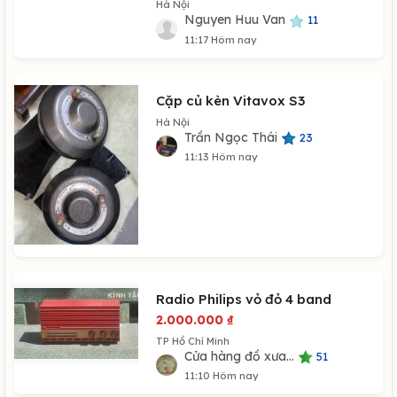
Hà Nội
Nguyen Huu Van
11
11:17 Hôm nay
Cặp củ kèn Vitavox S3
Hà Nội
Trần Ngọc Thái
23
11:13 Hôm nay
Radio Philips vỏ đỏ 4 band
2.000.000
₫
TP Hồ Chí Minh
Cửa hàng đồ xưa...
51
11:10 Hôm nay