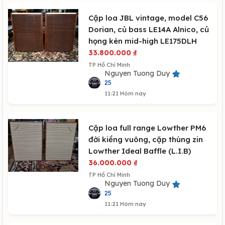
Cặp loa JBL vintage, model C56
Dorian, củ bass LE14A Alnico, củ
họng kèn mid-high LE175DLH
33.800.000
₫
TP Hồ Chí Minh
Nguyen Tuong Duy
25
11:21 Hôm nay
Cặp loa full range Lowther PM6
đời kiềng vuông, cặp thùng zin
Lowther Ideal Baffle (L.I.B)
36.000.000
₫
TP Hồ Chí Minh
Nguyen Tuong Duy
25
11:21 Hôm nay