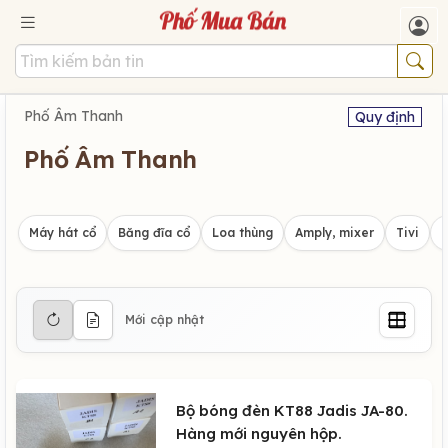
Phố Âm Thanh
Quy định
Phố Âm Thanh
Máy hát cổ
Băng đĩa cổ
Loa thùng
Amply, mixer
Tivi
Mới cập nhật
Bộ bóng đèn KT88 Jadis JA-80.
Hàng mới nguyên hộp.