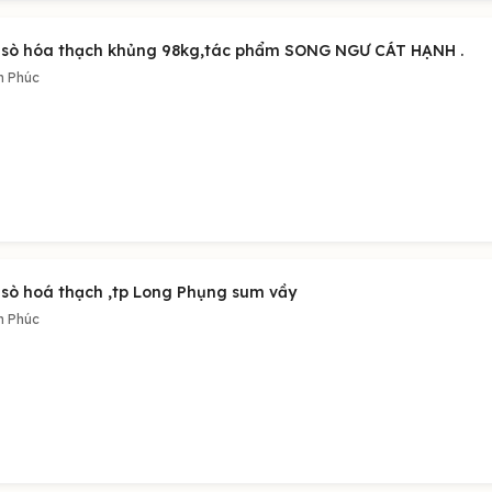
 sò hóa thạch khủng 98kg,tác phẩm SONG NGƯ CÁT HẠNH .
h Phúc
 sò hoá thạch ,tp Long Phụng sum vầy
h Phúc