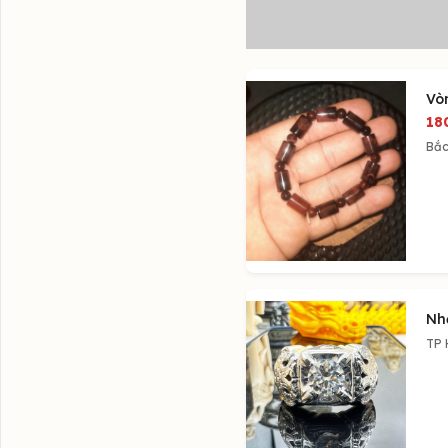
Vò
18
Bắc
Nh
TP 