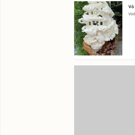
Vỏ
Vĩn