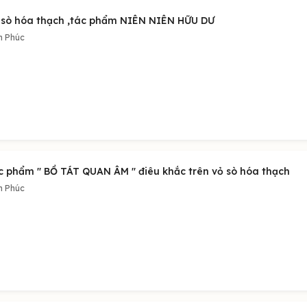
 sò hóa thạch ,tác phẩm NIÊN NIÊN HỮU DƯ
h Phúc
c phẩm " BỒ TÁT QUAN ÂM " điêu khắc trên vỏ sò hóa thạch
h Phúc