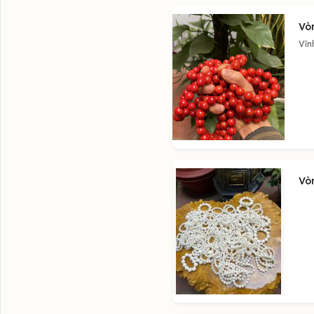
Vò
Vĩn
Vò