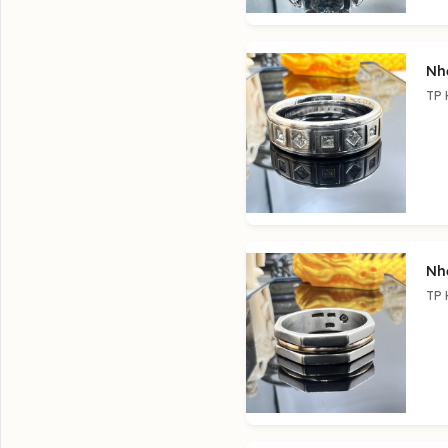
Nhẫ
TP 
Nh
TP 