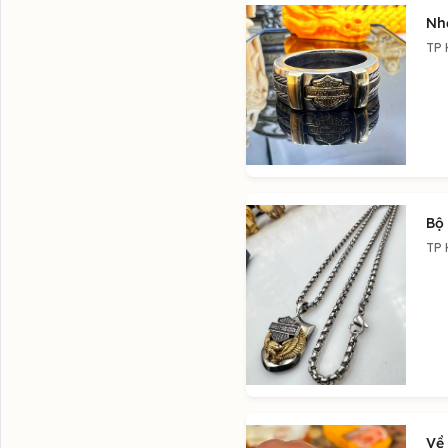
Nh
TP 
Bộ
TP 
Về 