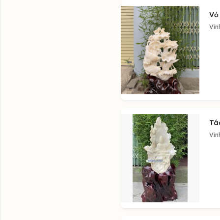
Vỏ
Vĩn
Tá
Vĩn