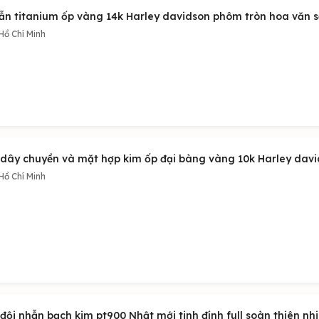
ẫn titanium ốp vàng 14k Harley davidson phôm tròn hoa văn sắ
Hồ Chí Minh
 dây chuyền và mặt hợp kim ốp đại bàng vàng 10k Harley dav
Hồ Chí Minh
đội nhẫn bạch kim pt900 Nhật mới tinh đính full soàn thiên nhiên