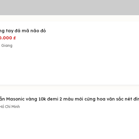
ng tay đá mã não đỏ
0.000
₫
 Giang
ẫn Masonic vàng 10k đemi 2 màu mới cứng hoa văn sắc nét đính
Hồ Chí Minh