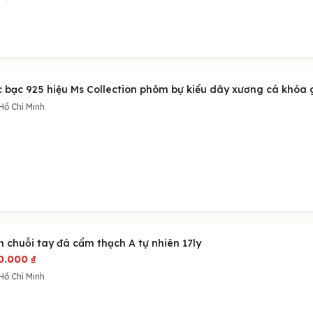
c bạc 925 hiệu Ms Collection phôm bự kiểu dây xương cá khóa g
Hồ Chí Minh
n chuỗi tay đá cẩm thạch A tự nhiên 17ly
0.000
₫
Hồ Chí Minh