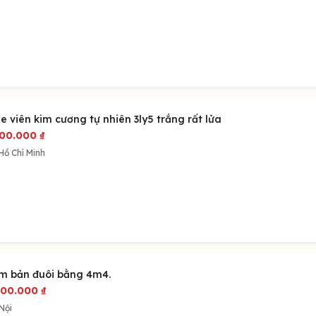
e viên kim cương tự nhiên 3ly5 trắng rất lửa
200.000
₫
Hồ Chí Minh
m bản đuôi bằng 4m4.
000.000
₫
Nội