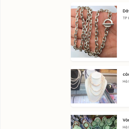
Dâ
TP 
các
Hà 
Vò
Hà 