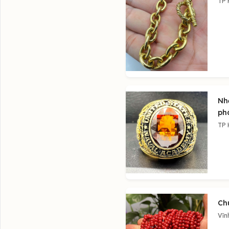
TP 
Nh
ph
TP 
Chu
Vĩn