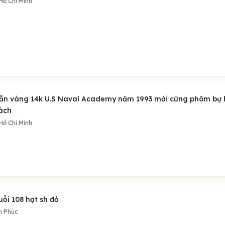
Hồ Chí Minh
ẫn vàng 14k U.S Naval Academy năm 1993 mới cứng phôm bự h
ách
Hồ Chí Minh
ỗi 108 hạt sh đỏ
h Phúc