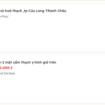
 sò hoá thạch ,tp Cửu Long TRanh Châu
h Phúc
n 2 mặt cẩm thạch y hình giá trên
0.000
₫
Hồ Chí Minh