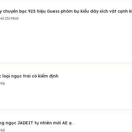
y chuyền bạc 925 hiệu Guess phôm bự kiểu dây xích vát cạnh k
Hồ Chí Minh
 loại ngọc trai có kiểm định
Nội
ng ngọc JADEIT tự nhiên mời AE ạ .
Nội