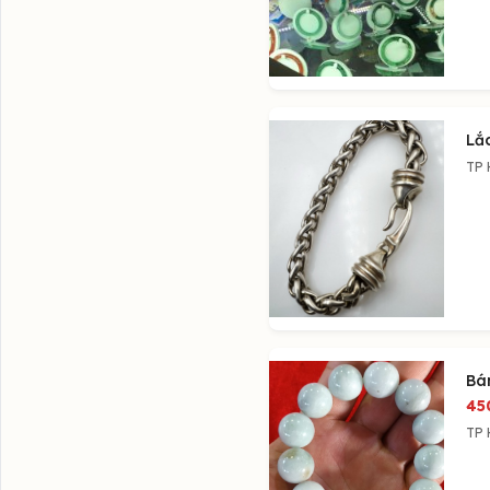
Lắ
TP 
Bá
45
TP 