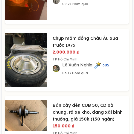
09:21 Hôm qua
Chụp mâm đồng Châu Âu xưa
trước 1975
2.000.000
₫
TP Hồ Chí Minh
Lê Xuân Nghĩa
305
06:17 Hôm qua
Bán cây dên CUB 50, CD xài
chung, rả xe kho, đang xài bình
thường, giá 150k (150 ngàn)
150.000
₫
TP Hồ Chí Minh