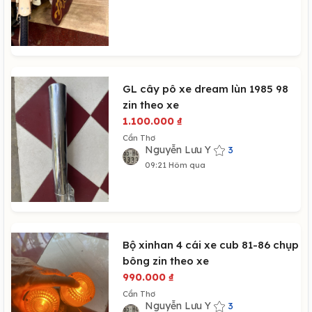
GL cây pô xe dream lùn 1985 98
zin theo xe
1.100.000
₫
Cần Thơ
Nguyễn Lưu Y
3
09:21 Hôm qua
Bộ xinhan 4 cái xe cub 81-86 chụp
bông zin theo xe
990.000
₫
Cần Thơ
Nguyễn Lưu Y
3