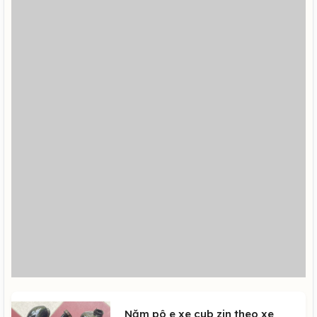
Năm pô e xe cub zin theo xe