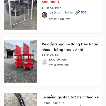
600.000
₫
TP Hồ Chí Minh
Lê Xuân Nghĩa
305
09:26 Hôm nay
Xe đẩy 3 ngăn – Bảng treo khay
nhựa - bảng treo cơ khí
TP Hồ Chí Minh
ngô sỹ bắc
09:13 Hôm nay
Lẻ niềng goshi 1.6x17 zin theo xe
Bà Rịa - Vũng Tàu