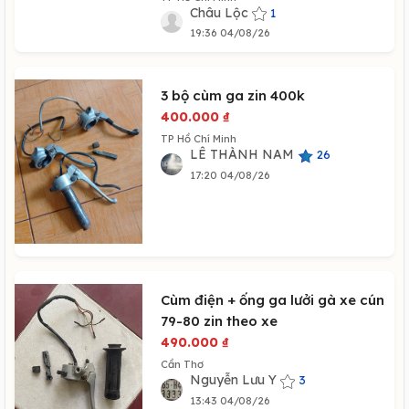
Châu Lộc
1
19:36 04/08/26
3 bộ cùm ga zin 400k
400.000
₫
TP Hồ Chí Minh
LÊ THÀNH NAM
26
17:20 04/08/26
Cùm điện + ống ga lưởi gà xe cún
79-80 zin theo xe
490.000
₫
Cần Thơ
Nguyễn Lưu Y
3
13:43 04/08/26