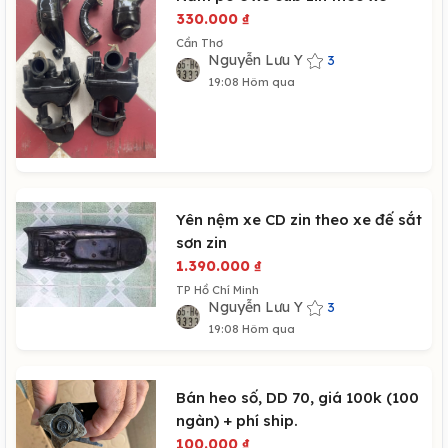
330.000
₫
Cần Thơ
Nguyễn Lưu Y
3
19:08 Hôm qua
Yên nệm xe CD zin theo xe đế sắt
sơn zin
1.390.000
₫
TP Hồ Chí Minh
Nguyễn Lưu Y
3
19:08 Hôm qua
Bán heo số, DD 70, giá 100k (100
ngàn) + phí ship.
100.000
₫