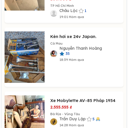
TP Hồ Chí Minh
Châu Lộc
1
19:01 Hôm qua
Kèn hơi xe 24v Japan.
Cà Mau
Nguyễn Thanh Hoàng
35
18:39 Hôm qua
Xe Mobylette AV-85 Pháp 1954
2.555.555
₫
Bà Rịa - Vũng Tàu
Trần Duy Lập
5
14:28 Hôm qua