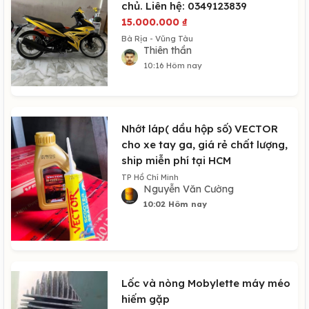
chủ. Liên hệ: 0349123839
15.000.000
₫
Bà Rịa - Vũng Tàu
Thiên thần
10:16 Hôm nay
Nhớt láp( dầu hộp số) VECTOR
cho xe tay ga, giá rẻ chất lượng,
ship miễn phí tại HCM
TP Hồ Chí Minh
Nguyễn Văn Cường
10:02 Hôm nay
Lốc và nòng Mobylette máy méo
hiếm gặp