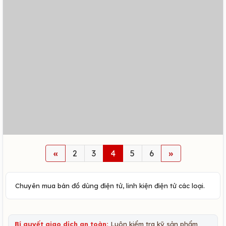
«
2
3
4
5
6
»
Chuyên mua bán đồ dùng điện tử, linh kiện điện tử các loại.
Bí quyết giao dịch an toàn:
Luôn kiểm tra kỹ sản phẩm