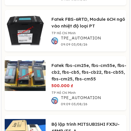
Fatek FBS-6RTD, Module 6CH ngõ
vào nhiệt độ loại PT
TP Hồ Chí Minh
TPE_AUTOMATION
09:09 03/08/26
Fatek fbs-cm25e, fbs-cm55e, fbs-
cb2, fbs-cb5, fbs-cb22, fbs-cb55,
fbs-cm25, fbs-cm55
500.000
₫
TP Hồ Chí Minh
TPE_AUTOMATION
09:09 03/08/26
Bộ lập trình MITSUBISHI FX3U-
48MR/ES-A