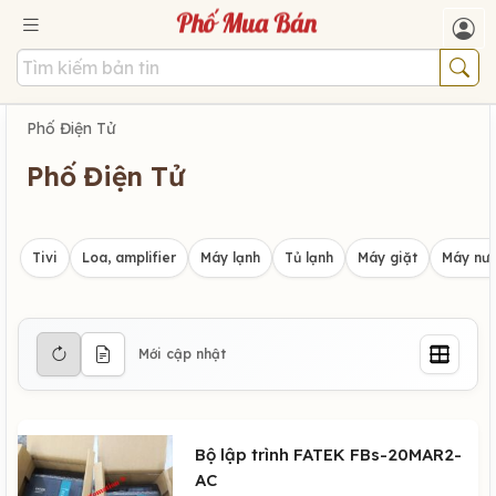
Phố Điện Tử
Phố Điện Tử
Tivi
Loa, amplifier
Máy lạnh
Tủ lạnh
Máy giặt
Máy nướ
Mới cập nhật
Bộ lập trình FATEK FBs-20MAR2-
AC