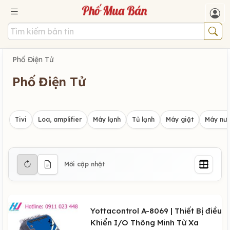
Phố Điện Tử
Phố Điện Tử
Tivi
Loa, amplifier
Máy lạnh
Tủ lạnh
Máy giặt
Máy nướ
Mới cập nhật
Yottacontrol A-8069 | Thiết Bị điều
Khiển I/O Thông Minh Từ Xa