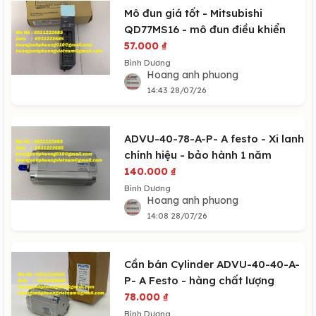
Mô đun giá tốt - Mitsubishi
QD77MS16 - mô đun điều khiển
57.000
₫
Bình Dương
Hoang anh phuong
14:43 28/07/26
ADVU-40-78-A-P- A festo - Xi lanh
chính hiệu - bảo hành 1 năm
140.000
₫
Bình Dương
Hoang anh phuong
14:08 28/07/26
Cần bán Cylinder ADVU-40-40-A-
P- A Festo - hàng chất lượng
78.000
₫
Bình Dương