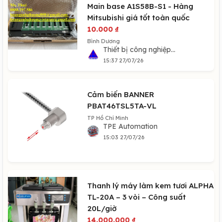
Main base A1S58B-S1 - Hàng
Mitsubishi giá tốt toàn quốc
10.000
₫
Bình Dương
Thiết bị công nghiệp...
15:37 27/07/26
Cảm biến BANNER
PBAT46TSL5TA-VL
TP Hồ Chí Minh
TPE Automation
15:03 27/07/26
Thanh lý máy làm kem tươi ALPHA
TL-20A – 3 vòi – Công suất
20L/giờ
14.000.000
₫