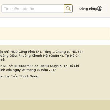
Đăng nhập
ịa chỉ: HKD Cổng Phố: S41, Tầng 1, Chung cư H3, 384
oàng Diệu, Phường Khánh Hội (Quận 4), Tp Hồ Chí
inh
KKD số: 41D8009456 do UBND Quận 4, Tp Hồ Chí
inh cấp ngày 05 tháng 10 năm 2017
iên hệ: Trần Thanh Sang