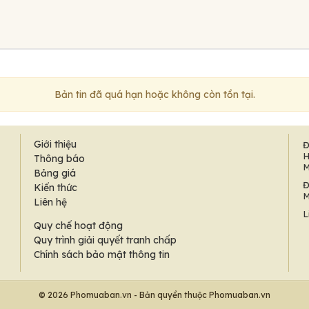
Bản tin đã quá hạn hoặc không còn tồn tại.
Giới thiệu
Đ
H
Thông báo
M
Bảng giá
Đ
Kiến thức
M
Liên hệ
L
Quy chế hoạt động
Quy trình giải quyết tranh chấp
Chính sách bảo mật thông tin
© 2026 Phomuaban.vn - Bản quyền thuộc Phomuaban.vn