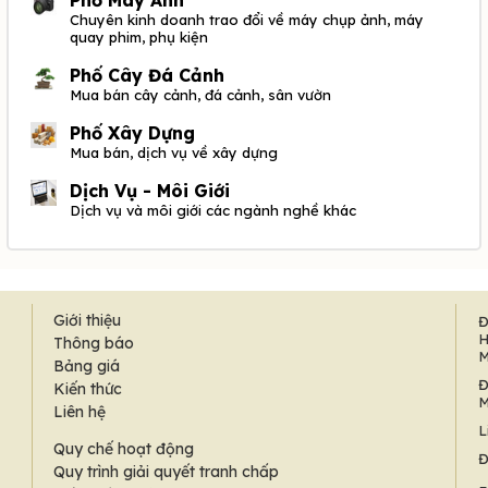
Chuyên kinh doanh trao đổi về máy chụp ảnh, máy
quay phim, phụ kiện
Phố Cây Đá Cảnh
Mua bán cây cảnh, đá cảnh, sân vườn
Phố Xây Dựng
Mua bán, dịch vụ về xây dựng
Dịch Vụ - Môi Giới
Dịch vụ và môi giới các ngành nghề khác
Giới thiệu
Đ
H
Thông báo
M
Bảng giá
Đ
Kiến thức
M
Liên hệ
L
Quy chế hoạt động
Đ
Quy trình giải quyết tranh chấp