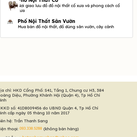
Nơi giao lưu đồ đồ nội thất cổ xưa và phong cách cổ
xưa
Phố Nội Thất Sân Vườn
Mua bán đồ nội thất, đồ dùng sân vườn, cây cảnh
ịa chỉ: HKD Cổng Phố: S41, Tầng 1, Chung cư H3, 384
oàng Diệu, Phường Khánh Hội (Quận 4), Tp Hồ Chí
inh
KKD số: 41D8009456 do UBND Quận 4, Tp Hồ Chí
inh cấp ngày 05 tháng 10 năm 2017
iên hệ: Trần Thanh Sang
iện thoại:
(không bán hàng)