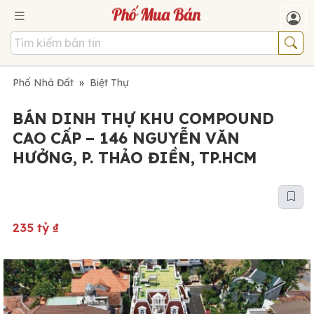
Phố Nhà Đất
»
Biệt Thự
BÁN DINH THỰ KHU COMPOUND
CAO CẤP – 146 NGUYỄN VĂN
HƯỞNG, P. THẢO ĐIỀN, TP.HCM
235 tỷ
₫