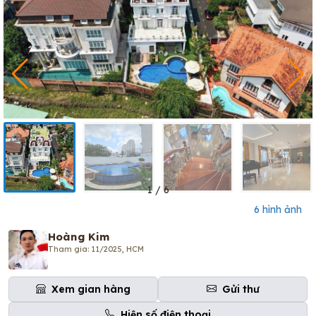
1
/
6
6 hình ảnh
Hoàng Kim
Tham gia: 11/2025, HCM
Xem gian hàng
Gửi thư
Hiện số điện thoại