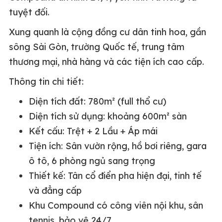
tuyệt đối.
Xung quanh là cộng đồng cư dân tinh hoa, gần
sông Sài Gòn, trường Quốc tế, trung tâm
thương mại, nhà hàng và các tiện ích cao cấp.
Thông tin chi tiết:
Diện tích đất: 780m² (full thổ cư)
Diện tích sử dụng: khoảng 600m² sàn
Kết cấu: Trệt + 2 Lầu + Áp mái
Tiện ích: Sân vườn rộng, hồ bơi riêng, gara
ô tô, 6 phòng ngủ sang trọng
Thiết kế: Tân cổ điển pha hiện đại, tinh tế
và đẳng cấp
Khu Compound có công viên nội khu, sân
tennis, bảo vệ 24/7