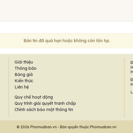
Bản tin đã quá hạn hoặc không còn tồn tại.
Giới thiệu
Đ
H
Thông báo
M
Bảng giá
Đ
Kiến thức
M
Liên hệ
L
Quy chế hoạt động
Quy trình giải quyết tranh chấp
Chính sách bảo mật thông tin
© 2026 Phomuaban.vn - Bản quyền thuộc Phomuaban.vn