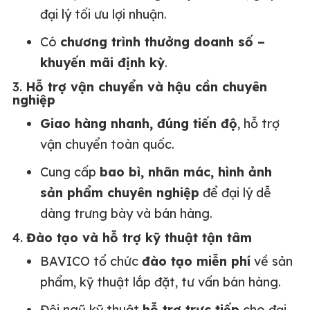
đại lý tối ưu lợi nhuận.
Có
chương trình thưởng doanh số –
khuyến mãi định kỳ
.
3.
Hỗ trợ vận chuyển và hậu cần chuyên
nghiệp
Giao hàng nhanh, đúng tiến độ
, hỗ trợ
vận chuyển toàn quốc.
Cung cấp
bao bì, nhãn mác, hình ảnh
sản phẩm chuyên nghiệp
để đại lý dễ
dàng trưng bày và bán hàng.
4.
Đào tạo và hỗ trợ kỹ thuật tận tâm
BAVICO tổ chức
đào tạo miễn phí
về sản
phẩm, kỹ thuật lắp đặt, tư vấn bán hàng.
Đội ngũ kỹ thuật
hỗ trợ trực tiếp
cho đại