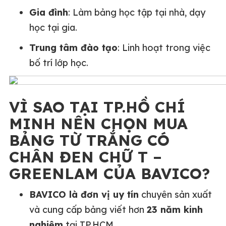
Gia đình
: Làm bảng học tập tại nhà, dạy
học tại gia.
Trung tâm đào tạo
: Linh hoạt trong việc
bố trí lớp học.
VÌ SAO TẠI TP.HỒ CHÍ
MINH NÊN CHỌN MUA
BẢNG TỪ TRẮNG CÓ
CHÂN ĐEN CHỮ T –
GREENLAM CỦA BAVICO?
BAVICO là đơn vị uy tín
chuyên sản xuất
và cung cấp bảng viết hơn
23 năm kinh
nghiệm
tại TP.HCM.