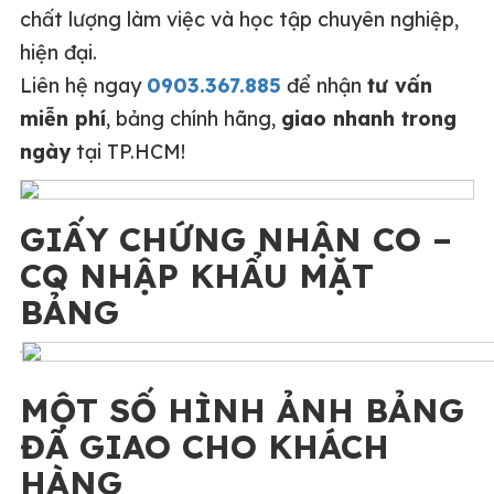
chất lượng làm việc và học tập chuyên nghiệp,
hiện đại.
Liên hệ ngay
0903.367.885
để nhận
tư vấn
miễn phí
, bảng chính hãng,
giao nhanh trong
ngày
tại TP.HCM!
GIẤY CHỨNG NHẬN CO –
CQ NHẬP KHẨU MẶT
BẢNG
MỘT SỐ HÌNH ẢNH BẢNG
ĐÃ GIAO CHO KHÁCH
HÀNG