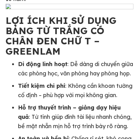
LỢI ÍCH KHI SỬ DỤNG
BẢNG TỪ TRẮNG CÓ
CHÂN ĐEN CHỮ T –
GREENLAM
Di động linh hoạt
: Dễ dàng di chuyển giữa
các phòng học, văn phòng hay phòng họp.
Tiết kiệm chi phí
: Không cần khoan tường
cố định – phù hợp với mọi không gian.
Hỗ trợ thuyết trình – giảng dạy hiệu
quả
: Từ tính giúp đính tài liệu nhanh chóng,
bề mặt nhẵn mịn hỗ trợ trình bày rõ ràng.
An toàn và bền bỉ
: Chống rỉ sét, khó cong