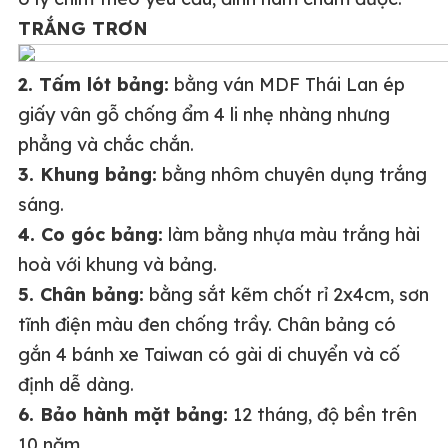
TRẮNG TRƠN
2. Tấm lót bảng:
bằng ván MDF Thái Lan ép
giấy vân gỗ chống ẩm 4 li nhẹ nhàng nhưng
phẳng và chắc chắn.
3. Khung bảng:
bằng nhôm chuyên dụng trắng
sáng.
4. Co góc bảng:
làm bằng nhựa màu trắng hài
hoà với khung và bảng.
5. Chân bảng:
bằng sắt kẽm chốt rỉ 2x4cm, sơn
tĩnh điện màu đen chống trầy. Chân bảng có
gắn 4 bánh xe Taiwan có gài di chuyển và cố
định dễ dàng.
6. Bảo hành mặt bảng:
12 tháng, độ bền trên
10 năm.