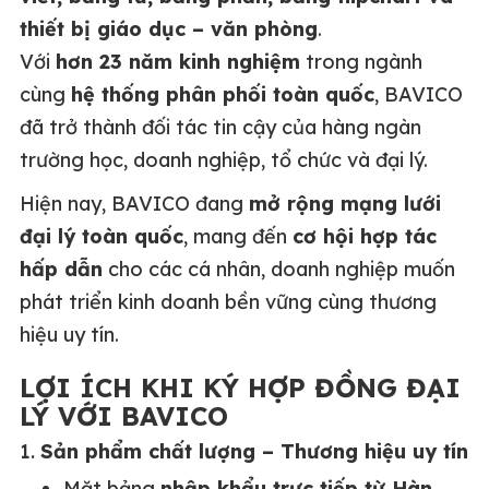
thiết bị giáo dục – văn phòng
.
Với
hơn 23 năm kinh nghiệm
trong ngành
cùng
hệ thống phân phối toàn quốc
, BAVICO
đã trở thành đối tác tin cậy của hàng ngàn
trường học, doanh nghiệp, tổ chức và đại lý.
Hiện nay, BAVICO đang
mở rộng mạng lưới
đại lý toàn quốc
, mang đến
cơ hội hợp tác
hấp dẫn
cho các cá nhân, doanh nghiệp muốn
phát triển kinh doanh bền vững cùng thương
hiệu uy tín.
LỢI ÍCH KHI KÝ HỢP ĐỒNG ĐẠI
LÝ VỚI BAVICO
1.
Sản phẩm chất lượng – Thương hiệu uy tín
Mặt bảng
nhập khẩu trực tiếp từ Hàn