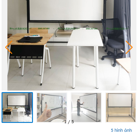
1
/
5
5 hình ảnh