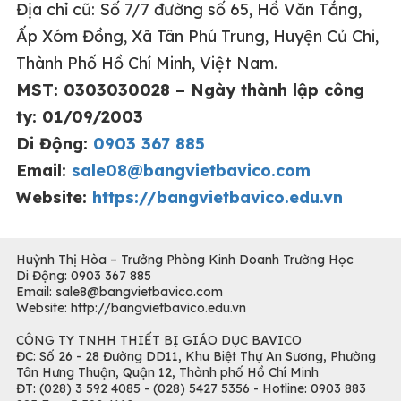
Địa chỉ cũ:
Số 7/7 đường số 65, Hồ Văn Tắng,
Ấp Xóm Đồng, Xã Tân Phú Trung, Huyện Củ Chi,
Thành Phố Hồ Chí Minh, Việt Nam.
MST: 0303030028 – Ngày thành lập công
ty: 01/09/2003
Di Động:
0903 367 885
Email:
sale08@bangvietbavico.com
Website:
https://bangvietbavico.edu.vn
Huỳnh Thị Hòa – Trưởng Phòng Kinh Doanh Trường Học
Di Động: 0903 367 885
Email: sale8@bangvietbavico.com
Website: http://bangvietbavico.edu.vn
CÔNG TY TNHH THIẾT BỊ GIÁO DỤC BAVICO
ĐC: Số 26 - 28 Đường DD11, Khu Biệt Thự An Sương, Phường
Tân Hưng Thuận, Quận 12, Thành phố Hồ Chí Minh
ĐT: (028) 3 592 4085 - (028) 5427 5356 - Hotline: 0903 883