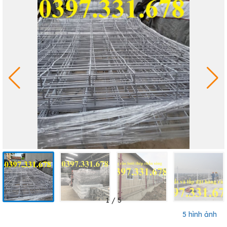
1
/
5
5 hình ảnh