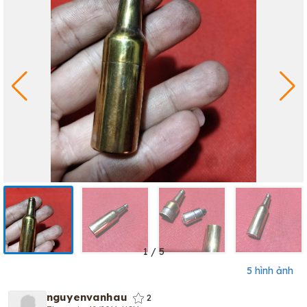
1
/
5
5 hình ảnh
nguyenvanhau
2