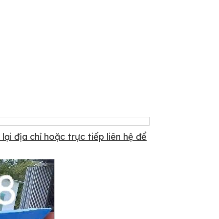
ại địa chỉ hoặc trực tiếp liên hệ để