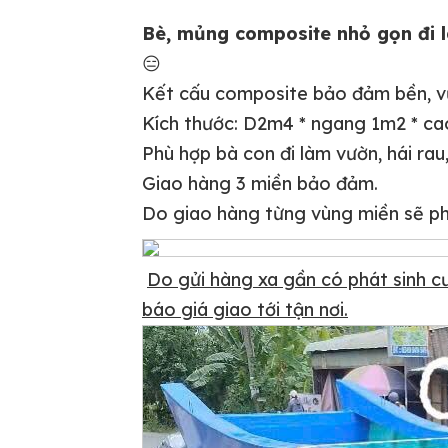
Bè, mủng composite nhỏ gọn đi l
😑
Kết cấu composite bảo đảm bền, vữ
Kích thước: D2m4 * ngang 1m2 * ca
Phù hợp bà con đi làm vườn, hái rau,
Giao hàng 3 miền bảo đảm.
Do giao hàng từng vùng miền sẽ phá
Do gửi hàng xa gần có phát sinh cướ
báo giá giao tới tận nơi.