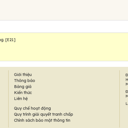
g. [E21]
Giới thiệu
Đ
H
Thông báo
M
Bảng giá
Đ
Kiến thức
M
Liên hệ
L
Quy chế hoạt động
Quy trình giải quyết tranh chấp
Chính sách bảo mật thông tin