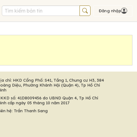
Đăng nhập
ịa chỉ: HKD Cổng Phố: S41, Tầng 1, Chung cư H3, 384
oàng Diệu, Phường Khánh Hội (Quận 4), Tp Hồ Chí
inh
KKD số: 41D8009456 do UBND Quận 4, Tp Hồ Chí
inh cấp ngày 05 tháng 10 năm 2017
iên hệ: Trần Thanh Sang