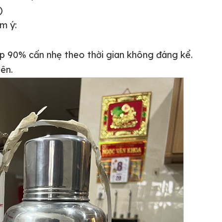
)
m ý:
 90% cấn nhẹ theo thời gian không đáng kể.
ên.