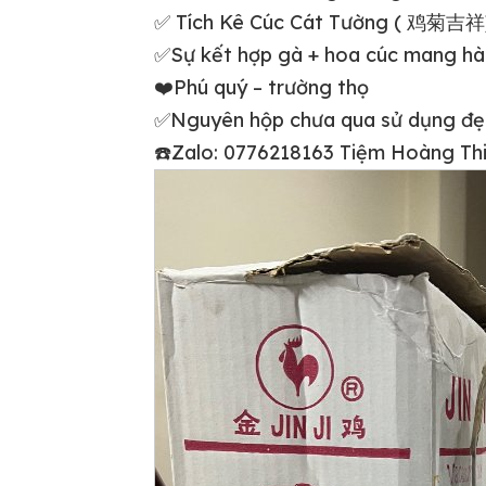
✅ Tích Kê Cúc Cát Tường ( 鸡菊吉祥
✅Sự kết hợp gà + hoa cúc mang hà
❤️Phú quý – trường thọ
✅Nguyên hộp chưa qua sử dụng đẹp
☎️Zalo: 0776218163 Tiệm Hoàng Thi