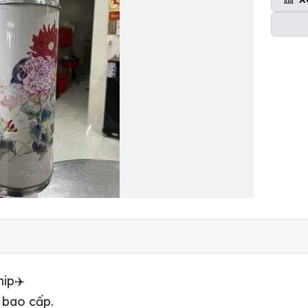
hip✈️
 bao cấp.