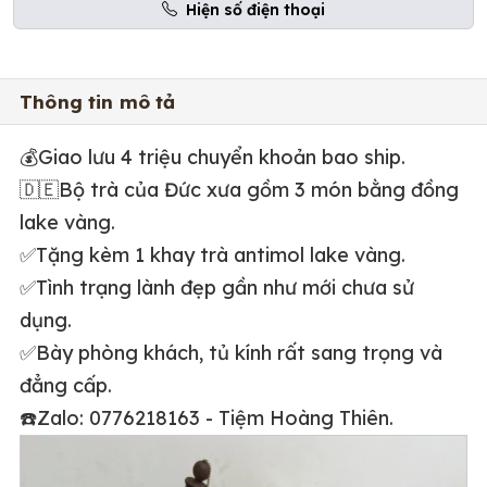
Hiện số điện thoại
Thông tin mô tả
💰Giao lưu 4 triệu chuyển khoản bao ship.
🇩🇪Bộ trà của Đức xưa gồm 3 món bằng đồng
lake vàng.
✅Tặng kèm 1 khay trà antimol lake vàng.
✅Tình trạng lành đẹp gần như mới chưa sử
dụng.
✅Bày phòng khách, tủ kính rất sang trọng và
đẳng cấp.
☎️Zalo: 0776218163 - Tiệm Hoàng Thiên.