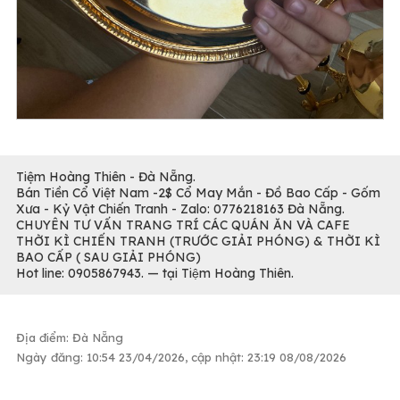
Tiệm Hoàng Thiên - Đà Nẵng.
Bán Tiền Cổ Việt Nam -2$ Cổ May Mắn - Đồ Bao Cấp - Gốm
Xưa - Kỷ Vật Chiến Tranh - Zalo: 0776218163 Đà Nẵng.
CHUYÊN TƯ VẤN TRANG TRÍ CÁC QUÁN ĂN VÀ CAFE
THỜI KÌ CHIẾN TRANH (TRƯỚC GIẢI PHÓNG) & THỜI KÌ
BAO CẤP ( SAU GIẢI PHÓNG)
Hot line: 0905867943. — tại Tiệm Hoàng Thiên.
Địa điểm: Đà Nẵng
Ngày đăng: 10:54 23/04/2026, cập nhật: 23:19 08/08/2026