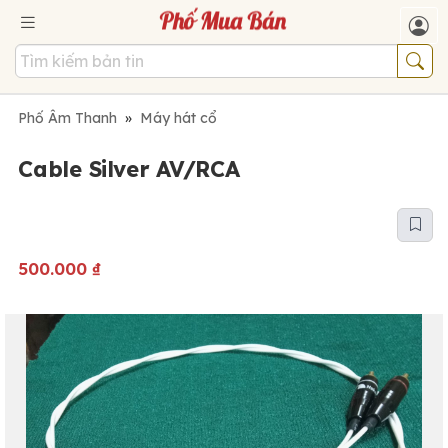
Phố Âm Thanh
»
Máy hát cổ
Cable Silver AV/RCA
500.000
₫