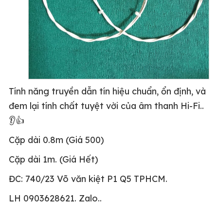
Tính năng truyền dẫn tín hiệu chuẩn, ổn định, và
đem lại tính chất tuyệt vời của âm thanh Hi-Fi..
👂👍
Cặp dài 0.8m (Giá 500)
Cặp dài 1m. (Giá Hết)
ĐC: 740/23 Võ văn kiệt P1 Q5 TPHCM.
LH 0903628621. Zalo..