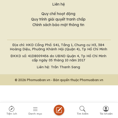
Liên hệ
Quy chế hoạt động
Quy trình giải quyết tranh chấp
Chính sách bảo mật thông tin
Địa chỉ: HKD Cổng Phố: S41, Tầng 1, Chung cư H3, 384
Hoàng Diệu, Phường Khánh Hội (Quận 4), Tp Hồ Chí Minh
ĐKKD số: 41D8009456 do UBND Quận 4, Tp Hồ Chí Minh
cấp ngày 05 tháng 10 năm 2017
Liên hệ: Trần Thanh Sang
© 2026 Phomuaban.vn - Bản quyền thuộc Phomuaban.vn
Tiện ích
Danh mục
Tìm kiếm
Tài khoản