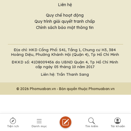
Liên hệ
Quy chế hoạt động
Quy trình giải quyết tranh chấp
Chính sách bảo mật thông tin
Địa chỉ: HKD Cổng Phố: S41, Tầng 1, Chung cư H3, 384
Hoàng Diệu, Phường Khánh Hội (Quận 4), Tp Hồ Chí Minh
ĐKKD số: 41D8009456 do UBND Quận 4, Tp Hồ Chí Minh
cấp ngày 05 tháng 10 năm 2017
Liên hệ: Trần Thanh Sang
© 2026 Phomuaban.vn - Bản quyền thuộc Phomuaban.vn
Tiện ích
Danh mục
Tìm kiếm
Tài khoản