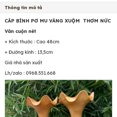
Thông tin mô tả
CĂP BÌNH PƠ MU VÀNG XUỘM THƠM NỨC
Vân cuộn nét
+ Kích thước : Cao 48cm
+ Đường kính : 13,5cm
Giá nhà sản xuất
Lh/zalo : 0968.551.668