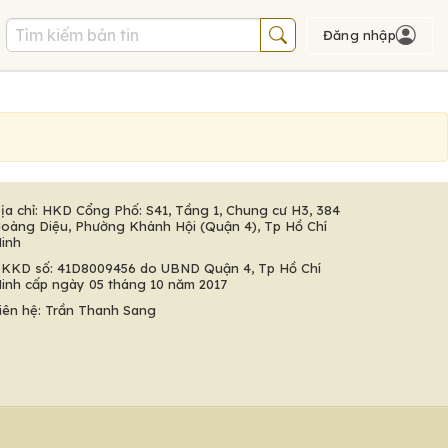
Đăng nhập
ịa chỉ: HKD Cổng Phố: S41, Tầng 1, Chung cư H3, 384
oàng Diệu, Phường Khánh Hội (Quận 4), Tp Hồ Chí
inh
KKD số: 41D8009456 do UBND Quận 4, Tp Hồ Chí
inh cấp ngày 05 tháng 10 năm 2017
iên hệ: Trần Thanh Sang