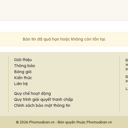
Bản tin đã quá hạn hoặc không còn tồn tại.
Giới thiệu
Đ
H
Thông báo
M
Bảng giá
Đ
Kiến thức
M
Liên hệ
L
Quy chế hoạt động
Quy trình giải quyết tranh chấp
Chính sách bảo mật thông tin
© 2026 Phomuaban.vn - Bản quyền thuộc Phomuaban.vn