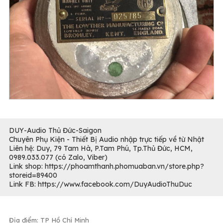
DUY-Audio Thủ Đức-Saigon
Chuyên Phụ Kiện - Thiết Bị Audio nhập trực tiếp về từ Nhật
Liên hệ: Duy, 79 Tam Hà, P.Tam Phú, Tp.Thủ Đức, HCM,
0989.033.077 (có Zalo, Viber)
Link shop: https://phoamthanh.phomuaban.vn/store.php?
storeid=89400
Link FB: https://www.facebook.com/DuyAudioThuDuc
Địa điểm: TP Hồ Chí Minh