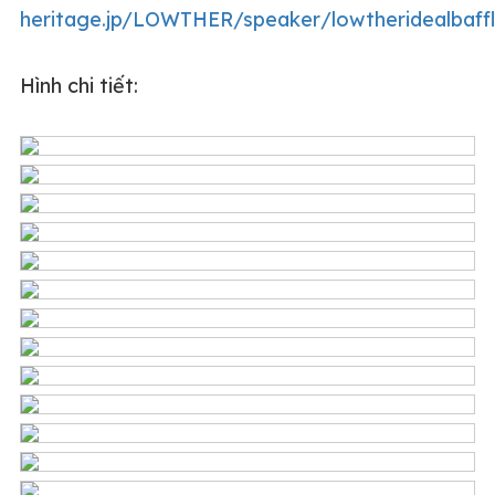
heritage.jp/LOWTHER/speaker/lowtheridealbaffl
Hình chi tiết: