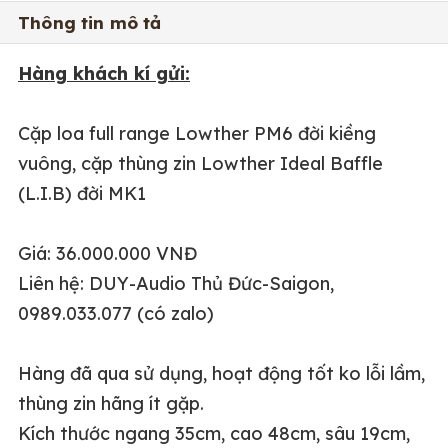
Thông tin mô tả
Hàng khách kí gửi:
Cặp loa full range Lowther PM6 đời kiềng
vuông, cặp thùng zin Lowther Ideal Baffle
(L.I.B) đời MK1
Giá: 36.000.000 VNĐ
Liên hệ: DUY-Audio Thủ Đức-Saigon,
0989.033.077 (có zalo)
Hàng đã qua sử dụng, hoạt động tốt ko lỗi lầm,
thùng zin hãng ít gặp.
Kích thước ngang 35cm, cao 48cm, sâu 19cm,