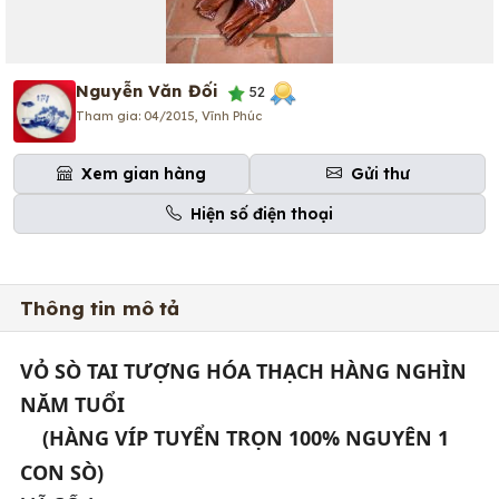
Nguyễn Văn Đối
52
Tham gia: 04/2015, Vĩnh Phúc
Xem gian hàng
Gửi thư
Hiện số điện thoại
Thông tin mô tả
VỎ SÒ TAI T
ƯỢNG
 HÓA THẠCH
 HÀNG NGHÌN 
NĂM TUỔI
    (HÀNG VÍP TUYỂN TRỌN 100% NGUYÊN 1 
CON SÒ)