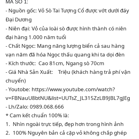
MÃ SỐ 1:
- Nguồn gốc: V
ỏ 
Sò Tai T
ượng Cổ
 được vớt dưới đáy 
Đại Dương
- Niên đại: Vỏ của loài sò được hình thành có niên 
đại hàng 1.000 năm tuổi
- Chất Ngọc: Mang năng lượng biển cả sau hàng 
vạn năm đã hóa Ngọc thấu quang khi ta dọi đèn
- Kích thước:  Cao 81cm, Ngang sò 70cm
- Giá Nhà Sản Xuất:    Triệu (khách hàng trả phí vận 
chuyển)
- Youtobe: https://www.youtube.com/watch?
v=FBNauU8btNU&list=UUTsZ_JL315ZzLB9JBL7gJEg
- Lh/Zalo: 0989.
068.666
* Cam kết chuẩn 100% là:
1.  Nhìn ngoài trực tiếp, đẹp hơn trong hình ảnh
2.  100% Nguyên bản cả cặp vỏ không chắp ghép 