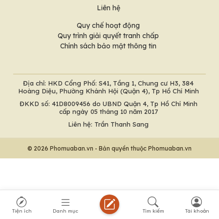
Liên hệ
Quy chế hoạt động
Quy trình giải quyết tranh chấp
Chính sách bảo mật thông tin
Địa chỉ: HKD Cổng Phố: S41, Tầng 1, Chung cư H3, 384
Hoàng Diệu, Phường Khánh Hội (Quận 4), Tp Hồ Chí Minh
ĐKKD số: 41D8009456 do UBND Quận 4, Tp Hồ Chí Minh
cấp ngày 05 tháng 10 năm 2017
Liên hệ: Trần Thanh Sang
© 2026 Phomuaban.vn - Bản quyền thuộc Phomuaban.vn
Tiện ích
Danh mục
Tìm kiếm
Tài khoản