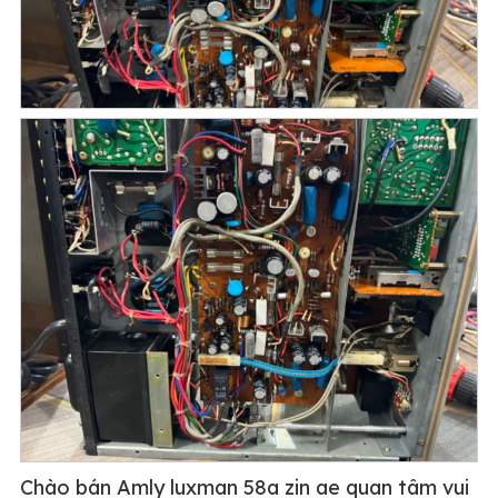
Chào bán Amly luxman 58a zin ae quan tâm vui