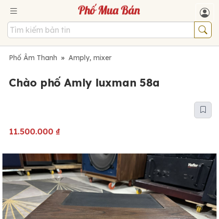
Phố Âm Thanh
»
Amply, mixer
Chào phố Amly luxman 58a
11.500.000
₫