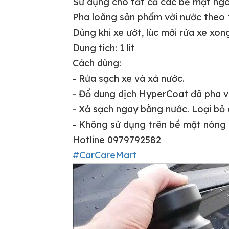
Sử dụng cho tất cả các bề mặt ngo
Pha loãng sản phẩm với nước theo tỷ
Dùng khi xe ướt, lúc mới rửa xe xon
Dung tích: 1 lít
Cách dùng:
- Rửa sạch xe và xả nước.
- Đổ dung dịch HyperCoat đã pha và
- Xả sạch ngay bằng nước. Loại bỏ 
- Không sử dụng trên bề mặt nóng 
Hotline 0979792582
#CarCareMart