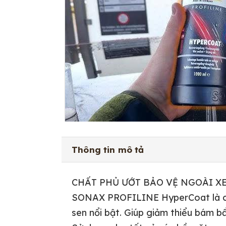
Thông tin mô tả
CHẤT PHỦ ƯỚT BẢO VỆ NGOÀI XE
SONAX PROFILINE HyperCoat là chất
sen nổi bật. Giúp giảm thiểu bám bẩ