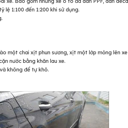
ài xe. Bao gồm những xe ô tô đã dán PPF, dán decal
 lệ 1:100 đến 1:200 khi sử dụng.
g.
o một chai xịt phun sương, xịt một lớp mỏng lên xe
cặn nước bằng khăn lau xe.
và không để tự khô.