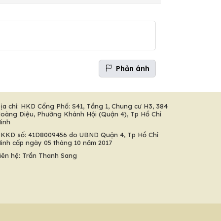
Phản ánh
ịa chỉ: HKD Cổng Phố: S41, Tầng 1, Chung cư H3, 384
oàng Diệu, Phường Khánh Hội (Quận 4), Tp Hồ Chí
inh
KKD số: 41D8009456 do UBND Quận 4, Tp Hồ Chí
inh cấp ngày 05 tháng 10 năm 2017
iên hệ: Trần Thanh Sang