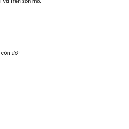
 và trên sơn mờ.
 còn ướt