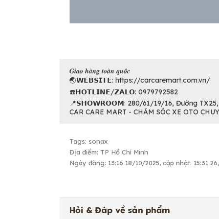
𝑮𝒊𝒂𝒐 𝒉𝒂̀𝒏𝒈 𝒕𝒐𝒂̀𝒏 𝒒𝒖𝒐̂́𝒄
🌏𝗪𝗘𝗕𝗦𝗜𝗧𝗘: https://carcaremart.com.vn/
☎️𝗛𝗢𝗧𝗟𝗜𝗡𝗘/𝗭𝗔𝗟𝗢: 0979792582
📍𝗦𝗛𝗢𝗪𝗥𝗢𝗢𝗠: 280/61/19/16, Đường TX25
CAR CARE MART - CHĂM SÓC XE OTO CHU
Tags: sonax
Địa điểm: TP Hồ Chí Minh
Ngày đăng: 13:16 18/10/2025, cập nhật: 15:31 2
Hỏi & Đáp về sản phẩm