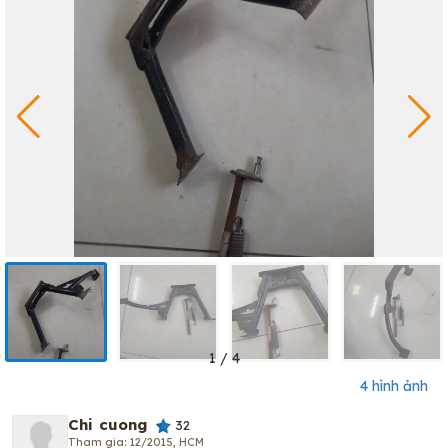
1
/
4
4 hình ảnh
Chi cuong
32
Tham gia: 12/2015, HCM