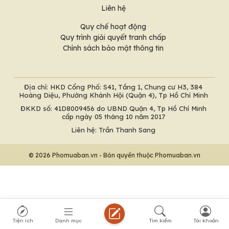
Liên hệ
Quy chế hoạt động
Quy trình giải quyết tranh chấp
Chính sách bảo mật thông tin
Địa chỉ: HKD Cổng Phố: S41, Tầng 1, Chung cư H3, 384
Hoàng Diệu, Phường Khánh Hội (Quận 4), Tp Hồ Chí Minh
ĐKKD số: 41D8009456 do UBND Quận 4, Tp Hồ Chí Minh
cấp ngày 05 tháng 10 năm 2017
Liên hệ: Trần Thanh Sang
© 2026 Phomuaban.vn - Bản quyền thuộc Phomuaban.vn
Tiện ích
Danh mục
Tìm kiếm
Tài khoản