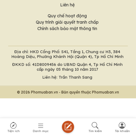
Liên hệ
Quy chế hoạt động
Quy trình giải quyết tranh chấp
Chính sách bảo mật thông tin
Địa chỉ: HKD Cổng Phố: S41, Tầng 1, Chung cư H3, 384
Hoàng Diệu, Phường Khánh Hội (Quận 4), Tp Hồ Chí Minh
ĐKKD số: 41D8009456 do UBND Quận 4, Tp Hồ Chí Minh
cấp ngày 05 tháng 10 năm 2017
Liên hệ: Trần Thanh Sang
© 2026 Phomuaban.vn - Bản quyền thuộc Phomuaban.vn
Tiện ích
Danh mục
Tìm kiếm
Tài khoản