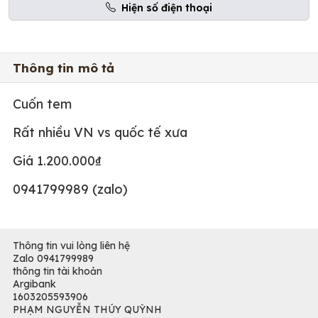
Hiện số điện thoại
Thông tin mô tả
Cuốn tem
Rất nhiều VN vs quốc tế xưa
Giá 1.200.000₫
0941799989 (zalo)
Thông tin vui lòng liên hệ
Zalo 0941799989
thông tin tài khoản
Argibank
1603205593906
PHẠM NGUYỄN THÚY QUỲNH