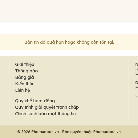
Bản tin đã quá hạn hoặc không còn tồn tại.
Giới thiệu
Đ
H
Thông báo
M
Bảng giá
Đ
Kiến thức
M
Liên hệ
L
Quy chế hoạt động
Quy trình giải quyết tranh chấp
Chính sách bảo mật thông tin
© 2026 Phomuaban.vn - Bản quyền thuộc Phomuaban.vn