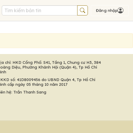
Đăng nhập
ịa chỉ: HKD Cổng Phố: S41, Tầng 1, Chung cư H3, 384
oàng Diệu, Phường Khánh Hội (Quận 4), Tp Hồ Chí
inh
KKD số: 41D8009456 do UBND Quận 4, Tp Hồ Chí
inh cấp ngày 05 tháng 10 năm 2017
iên hệ: Trần Thanh Sang