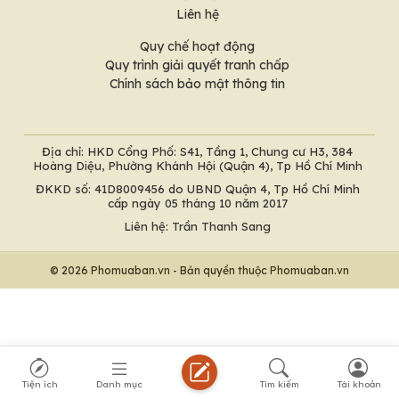
Liên hệ
Quy chế hoạt động
Quy trình giải quyết tranh chấp
Chính sách bảo mật thông tin
Địa chỉ: HKD Cổng Phố: S41, Tầng 1, Chung cư H3, 384
Hoàng Diệu, Phường Khánh Hội (Quận 4), Tp Hồ Chí Minh
ĐKKD số: 41D8009456 do UBND Quận 4, Tp Hồ Chí Minh
cấp ngày 05 tháng 10 năm 2017
Liên hệ: Trần Thanh Sang
© 2026 Phomuaban.vn - Bản quyền thuộc Phomuaban.vn
Tiện ích
Danh mục
Tìm kiếm
Tài khoản