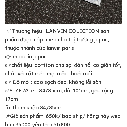
✅ Thương hiệu : LANVIN COLECTION sản
phẩm được cấp phép cho thị trường japan,
thuộc nhánh của lanvin paris
👉 made in japan
👉chất liệu :cottton pha sợi đàn hồi co giãn tốt,
chất vải rất mền mại mặc thoải mái
👉 Độ mới : cao sạch đẹp, không lỗi sờn
✅SIZE 32: eo 84/85cm, dài 101cm, gấu rộng
17cm
fix tham khảo:84/85cm
📌Giá sản phẩm: 650k/ bao ship/ hãng này web
bán 35000 yên tầm 5tr800