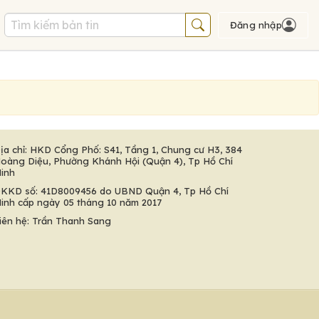
Đăng nhập
ịa chỉ: HKD Cổng Phố: S41, Tầng 1, Chung cư H3, 384
oàng Diệu, Phường Khánh Hội (Quận 4), Tp Hồ Chí
inh
KKD số: 41D8009456 do UBND Quận 4, Tp Hồ Chí
inh cấp ngày 05 tháng 10 năm 2017
iên hệ: Trần Thanh Sang