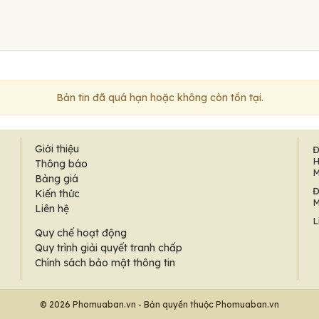
Bản tin đã quá hạn hoặc không còn tồn tại.
Giới thiệu
Đ
H
Thông báo
M
Bảng giá
Đ
Kiến thức
M
Liên hệ
L
Quy chế hoạt động
Quy trình giải quyết tranh chấp
Chính sách bảo mật thông tin
© 2026 Phomuaban.vn - Bản quyền thuộc Phomuaban.vn