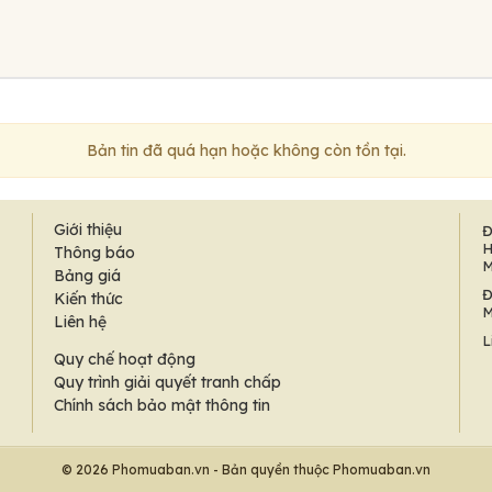
Bản tin đã quá hạn hoặc không còn tồn tại.
Giới thiệu
Đ
H
Thông báo
M
Bảng giá
Đ
Kiến thức
M
Liên hệ
L
Quy chế hoạt động
Quy trình giải quyết tranh chấp
Chính sách bảo mật thông tin
© 2026 Phomuaban.vn - Bản quyền thuộc Phomuaban.vn