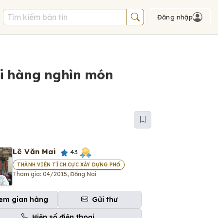
Đăng nhập
oi hàng nghìn món
Lê Văn Mai
43
THÀNH VIÊN TÍCH CỰC XÂY DỰNG PHỐ
Tham gia: 04/2015, Đồng Nai
em gian hàng
Gửi thư
Hiện số điện thoại