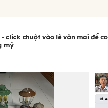
 click chuột vào lê văn mai để c
g mỹ
X