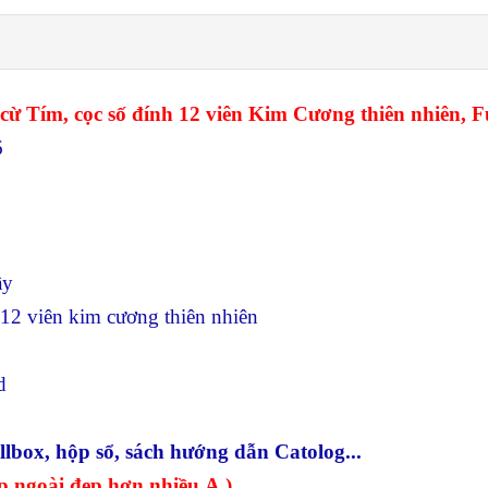
cừ Tím, cọc số đính 12 viên Kim Cương thiên nhiên, F
6
ầy
 12 viên kim cương thiên nhiên
d
box, hộp sổ, sách hướng dẫn Catolog...
p ngoài đẹp hơn nhiều Ạ )