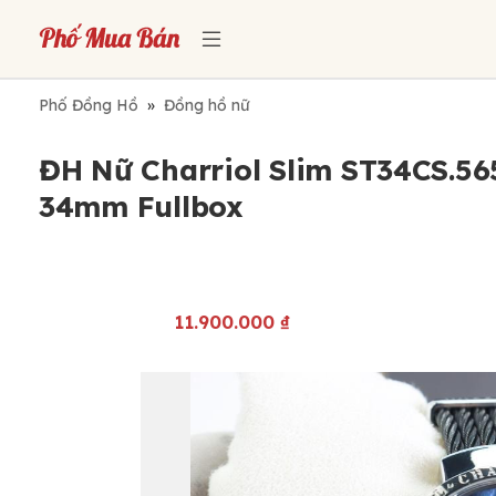
Phố Đồng Hồ
»
Đồng hồ nữ
ĐH Nữ Charriol Slim ST34CS.56
34mm Fullbox
11.900.000
₫