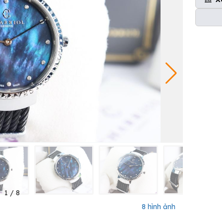
1
/
8
8 hình ảnh