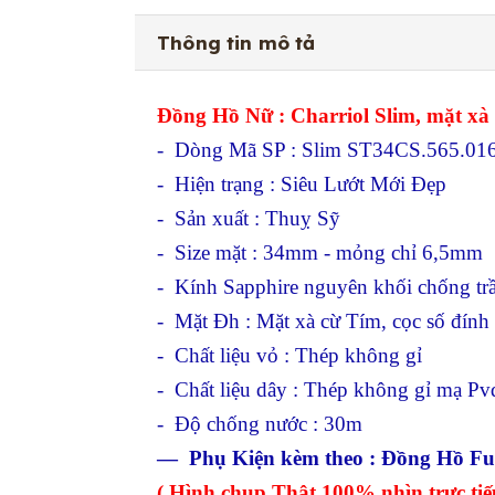
Thông tin mô tả
Đồng Hồ Nữ : Charriol Slim, mặt xà 
- Dòng Mã SP : Slim ST34CS.565.01
- Hiện trạng : Siêu Lướt Mới Đẹp
- Sản xuất : Thuỵ Sỹ
- Size mặt : 34mm - mỏng chỉ 6,5mm
- Kính Sapphire nguyên khối chống tr
- Mặt Đh : Mặt xà cừ Tím, cọc số đính
- Chất liệu vỏ : Thép không gỉ
- Chất liệu dây : Thép không gỉ mạ Pv
- Độ chống nước : 30m
— Phụ Kiện kèm theo : Đồng Hồ Full
( Hình chụp Thật 100% nhìn trực tiế