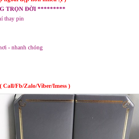
G TRỌN ĐỜI *********
í thay pin
nơi - nhanh chóng
 Call/Fb/Zalo/Viber/Imess )