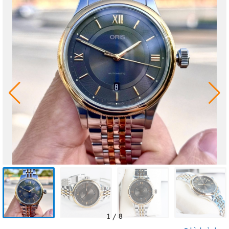
1
/
8