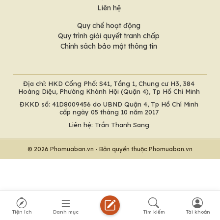
Liên hệ
Quy chế hoạt động
Quy trình giải quyết tranh chấp
Chính sách bảo mật thông tin
Địa chỉ: HKD Cổng Phố: S41, Tầng 1, Chung cư H3, 384
Hoàng Diệu, Phường Khánh Hội (Quận 4), Tp Hồ Chí Minh
ĐKKD số: 41D8009456 do UBND Quận 4, Tp Hồ Chí Minh
cấp ngày 05 tháng 10 năm 2017
Liên hệ: Trần Thanh Sang
© 2026 Phomuaban.vn - Bản quyền thuộc Phomuaban.vn
Tiện ích
Danh mục
Tìm kiếm
Tài khoản