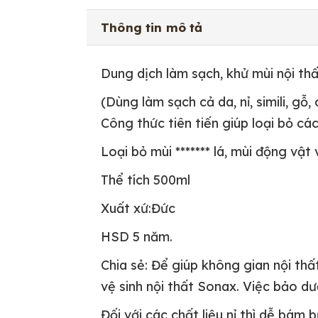
Thông tin mô tả
Dung dịch làm sạch, khử mùi nội th
(Dùng làm sạch cả da, nỉ, simili, gỗ, 
Công thức tiên tiến giúp loại bỏ cá
Loại bỏ mùi ******* lá, mùi động vậ
Thể tích 500ml
Xuất xứ:Đức
HSD 5 năm.
Chia sẻ: Để giúp không gian nội thấ
vệ sinh nội thất Sonax. Việc bảo dưỡ
Đối với các chất liệu nỉ thì dễ bám 