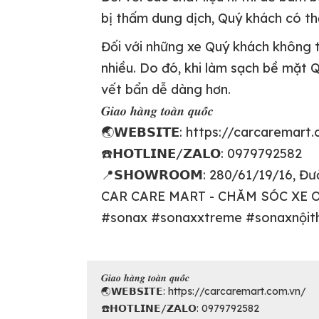
bị thấm dung dịch, Quý khách có thể
Đối với những xe Quý khách không t
nhiều. Do đó, khi làm sạch bề mặt Q
vết bẩn dễ dàng hơn.
𝑮𝒊𝒂𝒐 𝒉𝒂̀𝒏𝒈 𝒕𝒐𝒂̀𝒏 𝒒𝒖𝒐̂́𝒄
🌏𝗪𝗘𝗕𝗦𝗜𝗧𝗘: https://carcaremart
☎️𝗛𝗢𝗧𝗟𝗜𝗡𝗘/𝗭𝗔𝗟𝗢: 0979792582
📍𝗦𝗛𝗢𝗪𝗥𝗢𝗢𝗠: 280/61/19/16, Đ
CAR CARE MART - CHĂM SÓC XE 
#sonax #sonaxxtreme #sonaxnộithấ
𝑮𝒊𝒂𝒐 𝒉𝒂̀𝒏𝒈 𝒕𝒐𝒂̀𝒏 𝒒𝒖𝒐̂́𝒄
🌏𝗪𝗘𝗕𝗦𝗜𝗧𝗘: https://carcaremart.com.vn/
☎️𝗛𝗢𝗧𝗟𝗜𝗡𝗘/𝗭𝗔𝗟𝗢: 0979792582