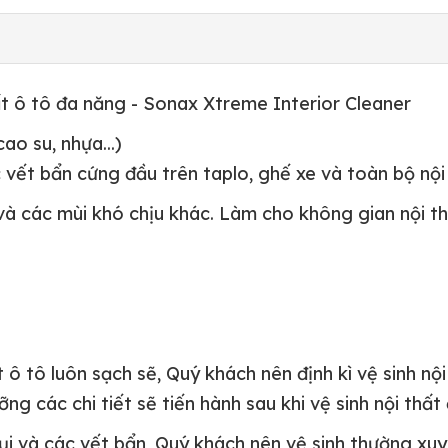
ất ô tô đa năng - Sonax Xtreme Interior Cleaner
cao su, nhựa...)
c vết bẩn cứng đầu trên taplo, ghế xe và toàn bộ nộ
t và các mùi khó chịu khác. Làm cho không gian nội 
t ô tô luôn sạch sẽ, Quý khách nên định kì vệ sinh nộ
ng các chi tiết sẽ tiến hành sau khi vệ sinh nội thất
bụi và các vết bẩn, Quý khách nên vệ sinh thường xuyê