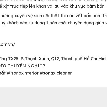
 xịt trực tiếp lên khăn và lau vào khu vực bám bẩn.
hường xuyên vệ sinh nội thất thì các vết bẩn bám tr
uý khách nên sử dụng 1 bàn chải chuyên dụng giúp việ
.com.vn/
ường TX25, P. Thạnh Xuân, Q12, Thành phố Hồ Chí Min
OTO CHUYÊN NGHIỆP
t # sonaxinterior #sonax cleaner