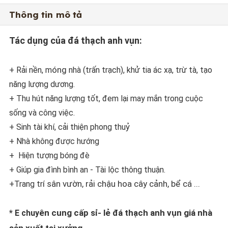
Thông tin mô tả
Tác dụng của đá thạch anh vụn:
óng
+ Rải nền, m
nhà (trấn trạch), khử tia ác xạ, trừ tà, tạo
năng lượng dương.
+ Thu hút năng lượng tốt, đem lại may mắn trong cuộc
sống và công việc.
+ Sinh tài khí, cải thiện phong thuỷ
+ Nhà không được hướng
+ Hiện tượng bóng đè
+ Giúp gia đình bình an - Tài lộc thông thuận.
í sân vườn, rải chậu hoa cây cảnh, bể cá ...
+Trang tr
ên cung cấp sỉ- lẻ đá thạch anh vụn giá nhà
* E chuy
sản xuất tại xưởng